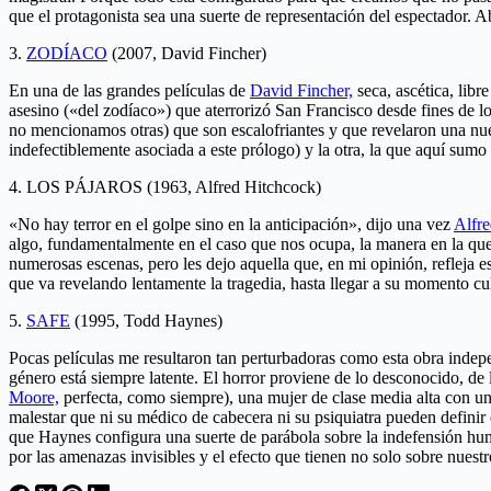
que el protagonista sea una suerte de representación del espectador. Ab
3.
ZODÍACO
(2007, David Fincher)
En una de las grandes películas de
David Fincher,
seca, ascética, libr
asesino («del zodíaco») que aterrorizó San Francisco desde fines de los
no mencionamos otras) que son escalofriantes y que revelaron una nu
indefectiblemente asociada a este prólogo) y la otra, la que aquí sum
4. LOS PÁJAROS (1963, Alfred Hitchcock)
«No hay terror en el golpe sino en la anticipación», dijo una vez
Alfre
algo, fundamentalmente en el caso que nos ocupa, la manera en la que 
numerosas escenas, pero les dejo aquella que, en mi opinión, refleja 
que va revelando lentamente la tragedia, hasta llegar a su momento cu
5.
SAFE
(1995, Todd Haynes)
Pocas películas me resultaron tan perturbadoras como esta obra indepe
género está siempre latente. El horror proviene de lo desconocido, de 
Moore,
perfecta, como siempre), una mujer de clase media alta con un
malestar que ni su médico de cabecera ni su psiquiatra pueden definir 
que Haynes configura una suerte de parábola sobre la indefensión hum
por las amenazas invisibles y el efecto que tienen no solo sobre nuest