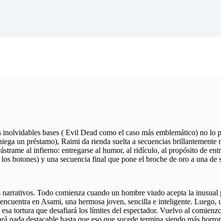
as inolvidables bases ( Evil Dead como el caso más emblemático) no lo
e niega un préstamo), Raimi da rienda suelta a secuencias brillantemente
strame al infierno: entregarse al humor, al ridículo, al propósito de ent
 los botones) y una secuencia final que pone el broche de oro a una de s
 narrativos. Todo comienza cuando un hombre viudo acepta la inusual p
a encuentra en Asami, una hermosa joven, sencilla e inteligente. Luego
esa tortura que desafiará los límites del espectador. Vuelvo al comienz
ará nada destacable hasta que eso que sucede termina siendo más horro