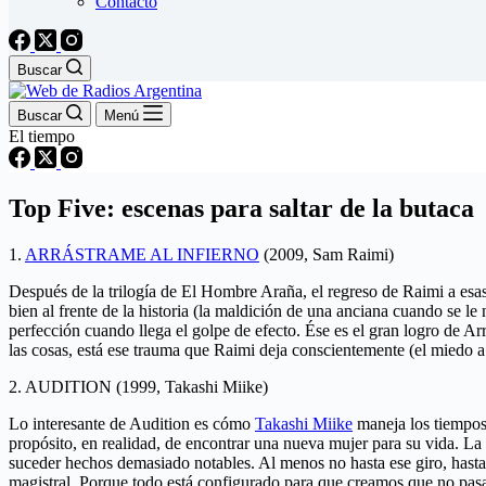
Contacto
Buscar
Buscar
Menú
El tiempo
Top Five: escenas para saltar de la butaca
1.
ARRÁSTRAME AL INFIERNO
(2009, Sam Raimi)
Después de la trilogía de El Hombre Araña, el regreso de Raimi a es
bien al frente de la historia (la maldición de una anciana cuando se l
perfección cuando llega el golpe de efecto. Ése es el gran logro de Arrá
las cosas, está ese trauma que Raimi deja conscientemente (el miedo a
2. AUDITION (1999, Takashi Miike)
Lo interesante de Audition es cómo
Takashi Miike
maneja los tiempos
propósito, en realidad, de encontrar una nueva mujer para su vida. L
suceder hechos demasiado notables. Al menos no hasta ese giro, hasta 
magistral. Porque todo está configurado para que creamos que no pas