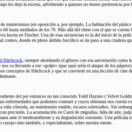
ajo les dejo la escena, advirtiendo a quienes no tienen preferencia por 
e de manierismos (en oposición a, por ejemplo, La habitación del pánico )
 60 hasta mediados de los 70. Más allá del ritmo con el que se cuenta la
eva faceta en Fincher. Una de esas secuencias es la del inicio de la
o al conteo, donde en pleno ámbito bucólico se da paso a una crudeza que
d Hitchcock,
siempre abordando el género con esa aseveración como leit
nos va llevando a ese «golpe» (que aquí sería el ataque de los pájaros
esos conceptos de Hitchcock y que se convierte en una lección de cine d
lminante.
ndiente del por entonces no tan conocido Todd Haynes ( Velvet Goldmine 
las enfermedades que podemos contraer y cuyos síntomas nos cuesta expli
a vida cómoda, un matrimonio estable, escasos sobresaltos. Sin embargo
con precisión. La acumulación en Carol de migrañas, falta de aire, palpi
ana ante el medioambiente y su degradación constante. Una película im
ro cuerpo sino también, y especialmente, sobre nuestra mente.