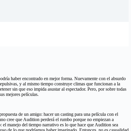
 podría haber encontrado en mejor forma. Nuevamente con el absurdo
 repulsivas, y al mismo tiempo construye climas que funcionan a la
retener sin que eso impida asustar al espectador. Pero, por sobre todas
us mejores películas.
ropuesta de un amigo: hacer un casting para una película con el
, uno cree que Audition perderá el rumbo porque no empiezan a
o: el manejo del tiempo narrativo es lo que hace que Audition sea
roso de lo que podríamos haber imaginado. Entonces, no es casualidad