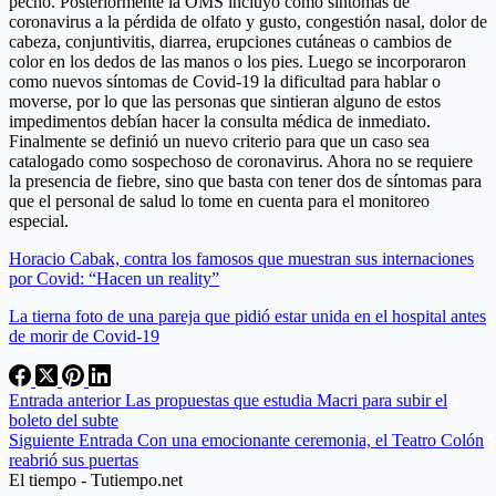
pecho. Posteriormente la OMS incluyó como síntomas de
coronavirus a la pérdida de olfato y gusto, congestión nasal, dolor de
cabeza, conjuntivitis, diarrea, erupciones cutáneas o cambios de
color en los dedos de las manos o los pies. Luego se incorporaron
como nuevos síntomas de Covid-19 la dificultad para hablar o
moverse, por lo que las personas que sintieran alguno de estos
impedimentos debían hacer la consulta médica de inmediato.
Finalmente se definió un nuevo criterio para que un caso sea
catalogado como sospechoso de coronavirus. Ahora no se requiere
la presencia de fiebre, sino que basta con tener dos de síntomas para
que el personal de salud lo tome en cuenta para el monitoreo
especial.
Horacio Cabak, contra los famosos que muestran sus internaciones
por Covid: “Hacen un reality”
La tierna foto de una pareja que pidió estar unida en el hospital antes
de morir de Covid-19
Entrada
anterior
Las propuestas que estudia Macri para subir el
boleto del subte
Siguiente
Entrada
Con una emocionante ceremonia, el Teatro Colón
reabrió sus puertas
El tiempo - Tutiempo.net