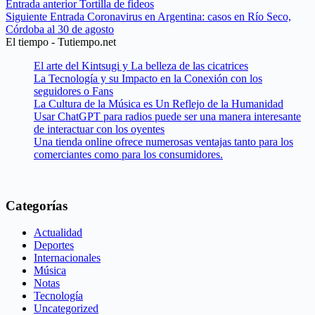
Entrada
anterior
Tortilla de fideos
Siguiente
Entrada
Coronavirus en Argentina: casos en Río Seco,
Córdoba al 30 de agosto
El tiempo - Tutiempo.net
El arte del Kintsugi y La belleza de las cicatrices
La Tecnología y su Impacto en la Conexión con los
seguidores o Fans
La Cultura de la Música es Un Reflejo de la Humanidad
Usar ChatGPT para radios puede ser una manera interesante
de interactuar con los oyentes
Una tienda online ofrece numerosas ventajas tanto para los
comerciantes como para los consumidores.
Categorías
Actualidad
Deportes
Internacionales
Música
Notas
Tecnología
Uncategorized