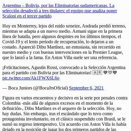
Argentina – Bolivia, por las Eliminatorias sudamericanas. La
selección desafectó a tres titulares: el equipo que analiza poner
Scaloni en el tercer partido
Hoy en Monterrey, lejos del ruido xeneize, Andrada perdió terreno,
mientras se adapta a un nuevo medio. Armani sigue en la primera
línea de batalla, pero algunos despistes en los últimos tiempos, el
Covid-19 y el lento periodo de recuperación, lo dejaron a un
costado. Apareció Dibu Martínez, un entusiasta, sin recorrido en
nuestro medio y con buenas intervenciones en la Premier League,
que lo lanzó a la fama. En Aston Villa suele ser una referencia.
¡Felicitaciones, Agustín Rossi, convocado a la Selección Argentina
para el partido con Bolivia por las Eliminatorias! 🇦🇷 💙💛💙
pic.twitter.com/Ak1FWX6L6o
— Boca Juniors (@BocaJrsOficial)
September 6, 2021
Figura en varios encuentros y decisivo en la serie por penales contra
Colombia -más allá de algunos excesos en el momento de la
definición-, Dibu Martínez es el arquero de la selección. Hoy, no
hay dudas. Sin embargo, tras el escándalo que lo tuvo como
protagonista involuntario, en el clásico suspendido con Brasil, se le
sumó su regreso intempestivo. Un acuerdo con Aston Villa lo había
dejado en la posición de jugar los dos primeros partidos de las