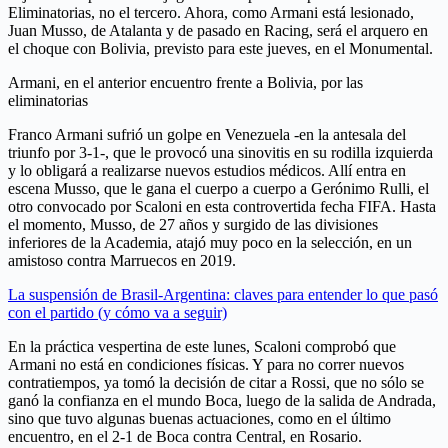
Eliminatorias, no el tercero. Ahora, como Armani está lesionado,
Juan Musso, de Atalanta y de pasado en Racing, será el arquero en
el choque con Bolivia, previsto para este jueves, en el Monumental.
Armani, en el anterior encuentro frente a Bolivia, por las
eliminatorias
Franco Armani sufrió un golpe en Venezuela -en la antesala del
triunfo por 3-1-, que le provocó una sinovitis en su rodilla izquierda
y lo obligará a realizarse nuevos estudios médicos. Allí entra en
escena Musso, que le gana el cuerpo a cuerpo a Gerónimo Rulli, el
otro convocado por Scaloni en esta controvertida fecha FIFA. Hasta
el momento, Musso, de 27 años y surgido de las divisiones
inferiores de la Academia, atajó muy poco en la selección, en un
amistoso contra Marruecos en 2019.
La suspensión de Brasil-Argentina: claves para entender lo que pasó
con el partido (y cómo va a seguir)
En la práctica vespertina de este lunes, Scaloni comprobó que
Armani no está en condiciones físicas. Y para no correr nuevos
contratiempos, ya tomó la decisión de citar a Rossi, que no sólo se
ganó la confianza en el mundo Boca, luego de la salida de Andrada,
sino que tuvo algunas buenas actuaciones, como en el último
encuentro, en el 2-1 de Boca contra Central, en Rosario.