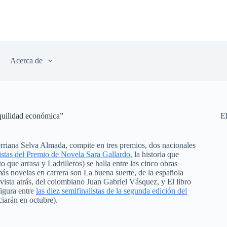
Acerca de
quilidad económica”
E
rerriana Selva Almada, compite en tres premios, dos nacionales
listas del Premio de Novela Sara Gallardo,
la historia que
o que arrasa y Ladrilleros) se halla entre las cinco obras
ás novelas en carrera son La buena suerte, de la española
 vista atrás, del colombiano Juan Gabriel Vásquez, y El libro
igura entre
las diez semifinalistas de la segunda edición del
ciarán en octubre).