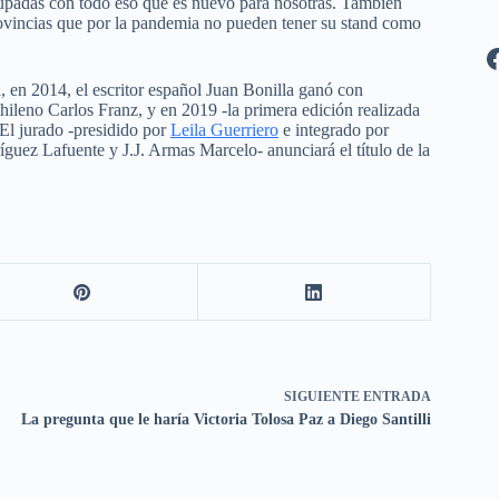
cupadas con todo eso que es nuevo para nosotras. También
 provincias que por la pandemia no pueden tener su stand como
 en 2014, el escritor español Juan Bonilla ganó con
chileno Carlos Franz, y en 2019 -la primera edición realizada
El jurado -presidido por
Leila Guerriero
e integrado por
uez Lafuente y J.J. Armas Marcelo- anunciará el título de la
SIGUIENTE
ENTRADA
La pregunta que le haría Victoria Tolosa Paz a Diego Santilli