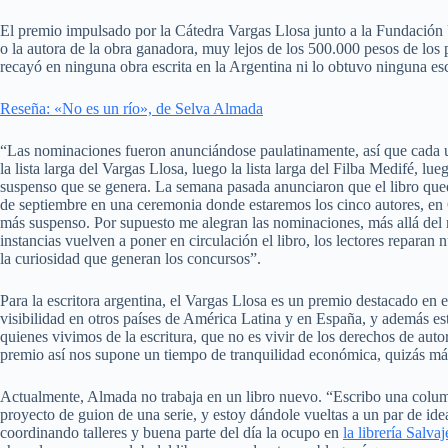
El premio impulsado por la Cátedra Vargas Llosa junto a la Fundación 
o la autora de la obra ganadora, muy lejos de los 500.000 pesos de los
recayó en ninguna obra escrita en la Argentina ni lo obtuvo ninguna esc
Reseña: «No es un río», de Selva Almada
“Las nominaciones fueron anunciándose paulatinamente, así que cad
la lista larga del Vargas Llosa, luego la lista larga del Filba Medifé, lueg
suspenso que se genera. La semana pasada anunciaron que el libro quedó
de septiembre en una ceremonia donde estaremos los cinco autores, en 
más suspenso. Por supuesto me alegran las nominaciones, más allá del 
instancias vuelven a poner en circulación el libro, los lectores reparan 
la curiosidad que generan los concursos”.
Para la escritora argentina, el Vargas Llosa es un premio destacado en 
visibilidad en otros países de América Latina y en España, y además e
quienes vivimos de la escritura, que no es vivir de los derechos de autor
premio así nos supone un tiempo de tranquilidad económica, quizás más 
Actualmente, Almada no trabaja en un libro nuevo. “Escribo una colum
proyecto de guion de una serie, y estoy dándole vueltas a un par de ide
coordinando talleres y buena parte del día la ocupo en
la librería Salva