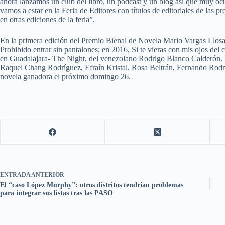
ahora lanzamos un club del libro, un podcast y un blog así que muy o
vamos a estar en la Feria de Editores con títulos de editoriales de las
en otras ediciones de la feria”.
En la primera edición del Premio Bienal de Novela Mario Vargas Llosa,
Prohibido entrar sin pantalones; en 2016, Si te vieras con mis ojos del 
en Guadalajara- The Night, del venezolano Rodrigo Blanco Calderón. 
Raquel Chang Rodríguez, Efraín Kristal, Rosa Beltrán, Fernando Rodríg
novela ganadora el próximo domingo 26.
ENTRADA
ANTERIOR
El “caso López Murphy”: otros distritos tendrían problemas
para integrar sus listas tras las PASO