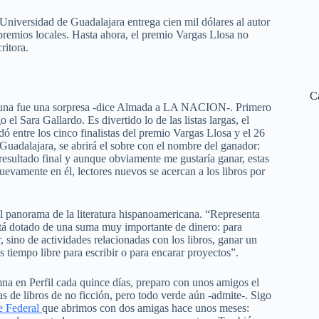
Universidad de Guadalajara entrega cien mil dólares al autor
 premios locales. Hasta ahora, el premio Vargas Llosa no
ritora.
C
a una fue una sorpresa -dice Almada a LA NACION-. Primero
o el Sara Gallardo. Es divertido lo de las listas largas, el
 entre los cinco finalistas del premio Vargas Llosa y el 26
Guadalajara, se abrirá el sobre con el nombre del ganador:
resultado final y aunque obviamente me gustaría ganar, estas
nuevamente en él, lectores nuevos se acercan a los libros por
el panorama de la literatura hispanoamericana. “Representa
stá dotado de una suma muy importante de dinero: para
, sino de actividades relacionadas con los libros, ganar un
tiempo libre para escribir o para encarar proyectos”.
na en Perfil cada quince días, preparo con unos amigos el
as de libros de no ficción, pero todo verde aún -admite-. Sigo
je Federal
que abrimos con dos amigas hace unos meses: