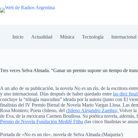
Inicio
Actualidad
Música
Tecnología
Internacional
Tres veces Selva Almada. “Ganar un premio supone un tiempo de tran
A un año de su publicación, la novela No es un río, de la escritora ent
y uno internacional. Días después de haber quedado entre
las diez fina
concluye la “trilogía masculina” ideada por la autora (junto con El vient
finalistas del IV Premio Bienal de Novela Mario Vargas Llosa. Las dem
Rosa Montero; Poeta chileno, del
chileno Alejandro Zambra;
Volver la
de Eva, de la mexicana Carmen Boullosa. Su poética novela, además, f
Premio de Novela Fundación Medifé Filba
(las cinco finalistas se anun
Portada de «No es un río», novela de Selva Almada (Maqueta/)