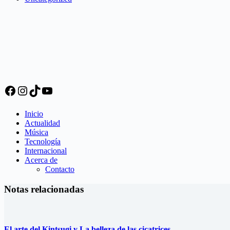
Facebook
Instagram
TikTok
YouTube
Inicio
Actualidad
Música
Tecnología
Internacional
Acerca de
Contacto
Notas relacionadas
El arte del Kintsugi y La belleza de las cicatrices