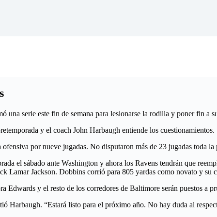
s
serie este fin de semana para lesionarse la rodilla y poner fin a s
n pretemporada y el coach John Harbaugh entiende los cuestionamientos.
 ofensiva por nueve jugadas. No disputaron más de 23 jugadas toda la
orada el sábado ante Washington y ahora los Ravens tendrán que reempla
rback Lamar Jackson. Dobbins corrió para 805 yardas como novato y su
ra Edwards y el resto de los corredores de Baltimore serán puestos a p
 Harbaugh. “Estará listo para el próximo año. No hay duda al respecto