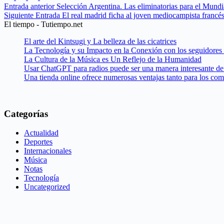
Entrada
anterior
Selección Argentina. Las eliminatorias para el Mundi
Siguiente
Entrada
El real madrid ficha al joven mediocampista franc
El tiempo - Tutiempo.net
El arte del Kintsugi y La belleza de las cicatrices
La Tecnología y su Impacto en la Conexión con los seguidores
La Cultura de la Música es Un Reflejo de la Humanidad
Usar ChatGPT para radios puede ser una manera interesante de 
Una tienda online ofrece numerosas ventajas tanto para los co
Categorías
Actualidad
Deportes
Internacionales
Música
Notas
Tecnología
Uncategorized