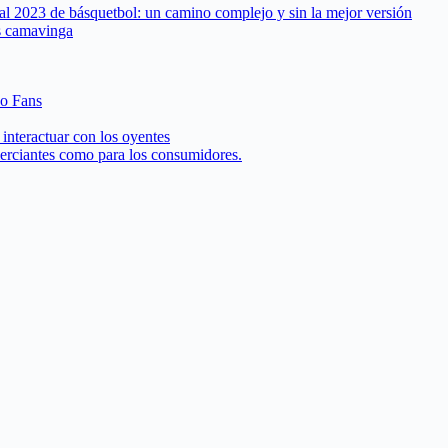
al 2023 de básquetbol: un camino complejo y sin la mejor versión
és camavinga
 o Fans
interactuar con los oyentes
merciantes como para los consumidores.