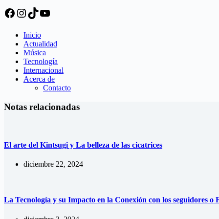
Facebook
Instagram
TikTok
YouTube
Inicio
Actualidad
Música
Tecnología
Internacional
Acerca de
Contacto
Notas relacionadas
El arte del Kintsugi y La belleza de las cicatrices
diciembre 22, 2024
La Tecnología y su Impacto en la Conexión con los seguidores o 