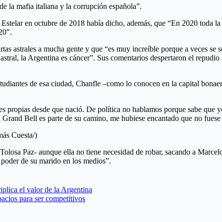
e la mafia italiana y la corrupción española”.
 Estelar en octubre de 2018 había dicho, además, que “En 2020 toda la 
20″.
rtas astrales a mucha gente y que “es muy increíble porque a veces se s
rta astral, la Argentina es cáncer”. Sus comentarios despertaron el repu
studiantes de esa ciudad, Chanfle –como lo conocen en la capital bonae
ades propias desde que nació. De política no hablamos porque sabe que y
 Grand Bell es parte de su camino, me hubiese encantado que no fuese 
más Cuesta/)
Tolosa Paz- aunque ella no tiene necesidad de robar, sacando a Marcelo 
l poder de su marido en los medios”.
iplica el valor de la Argentina
spacios para ser competitivos