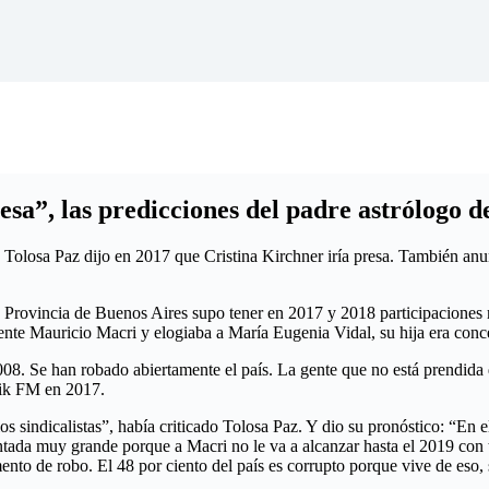
sa”, las predicciones del padre astrólogo d
 Tolosa Paz dijo en 2017 que Cristina Kirchner iría presa. También anun
a Provincia de Buenos Aires supo tener en 2017 y 2018 participaciones 
idente Mauricio Macri y elogiaba a María Eugenia Vidal, su hija era con
008. Se han robado abiertamente el país. La gente que no está prendida 
itik FM en 2017.
los sindicalistas”, había criticado Tolosa Paz. Y dio su pronóstico: “En 
antada muy grande porque a Macri no le va a alcanzar hasta el 2019 con 
nto de robo. El 48 por ciento del país es corrupto porque vive de eso,