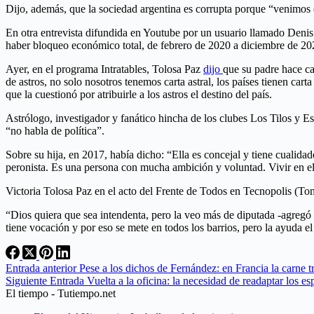
Dijo, además, que la sociedad argentina es corrupta porque “venimos d
En otra entrevista difundida en Youtube por un usuario llamado Denis
haber bloqueo económico total, de febrero de 2020 a diciembre de 20
Ayer, en el programa Intratables, Tolosa Paz
dijo
que su padre hace ca
de astros, no solo nosotros tenemos carta astral, los países tienen ca
que la cuestionó por atribuirle a los astros el destino del país.
Astrólogo, investigador y fanático hincha de los clubes Los Tilos y E
“no habla de política”.
Sobre su hija, en 2017, había dicho: “Ella es concejal y tiene cualid
peronista. Es una persona con mucha ambición y voluntad. Vivir en el
Victoria Tolosa Paz en el acto del Frente de Todos en Tecnopolis (To
“Dios quiera que sea intendenta, pero la veo más de diputada -agregó 
tiene vocación y por eso se mete en todos los barrios, pero la ayuda e
Entrada
anterior
Pese a los dichos de Fernández: en Francia la carne tr
Siguiente
Entrada
Vuelta a la oficina: la necesidad de readaptar los e
El tiempo - Tutiempo.net