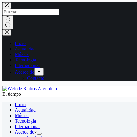
Saltar
al
contenido
Sin
resultados
Inicio
Actualidad
Música
Tecnología
Internacional
Acerca de
Contacto
El tiempo
Inicio
Actualidad
Música
Tecnología
Internacional
Acerca de