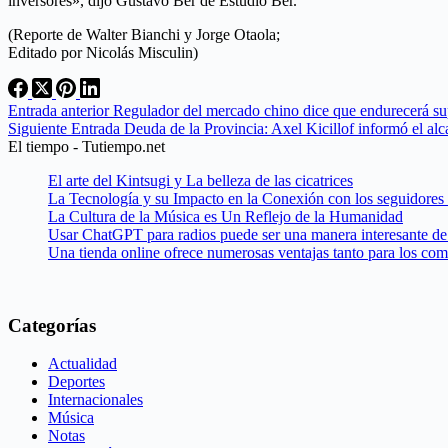
inversores», dijo Gustavo Ber de Estudio Ber.
(Reporte de Walter Bianchi y Jorge Otaola;
Editado por Nicolás Misculin)
Entrada
anterior
Regulador del mercado chino dice que endurecerá s
Siguiente
Entrada
Deuda de la Provincia: Axel Kicillof informó el alc
El tiempo - Tutiempo.net
El arte del Kintsugi y La belleza de las cicatrices
La Tecnología y su Impacto en la Conexión con los seguidores
La Cultura de la Música es Un Reflejo de la Humanidad
Usar ChatGPT para radios puede ser una manera interesante de 
Una tienda online ofrece numerosas ventajas tanto para los co
Categorías
Actualidad
Deportes
Internacionales
Música
Notas