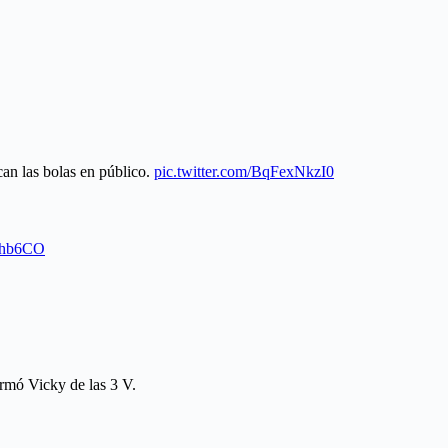
can las bolas en público.
pic.twitter.com/BqFexNkzI0
h0hb6CO
ó Vicky de las 3 V.