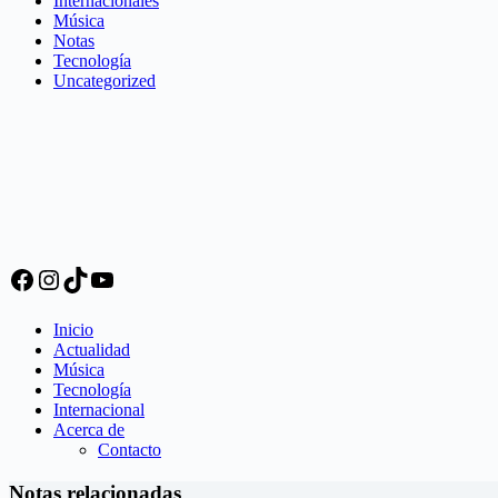
Internacionales
Música
Notas
Tecnología
Uncategorized
Facebook
Instagram
TikTok
YouTube
Inicio
Actualidad
Música
Tecnología
Internacional
Acerca de
Contacto
Notas relacionadas