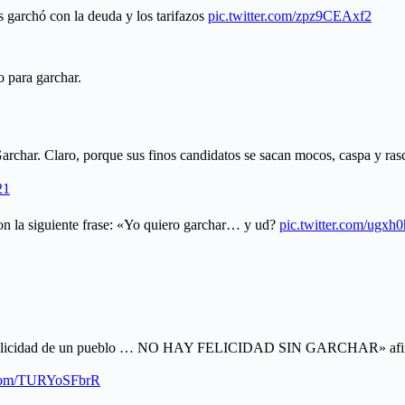
s garchó con la deuda y los tarifazos
pic.twitter.com/zpz9CEAxf2
o para garchar.
Garchar. Claro, porque sus finos candidatos se sacan mocos, caspa y ras
21
on la siguiente frase: «Yo quiero garchar… y ud?
pic.twitter.com/ugx
la felicidad de un pueblo … NO HAY FELICIDAD SIN GARCHAR» afirm
r.com/TURYoSFbrR