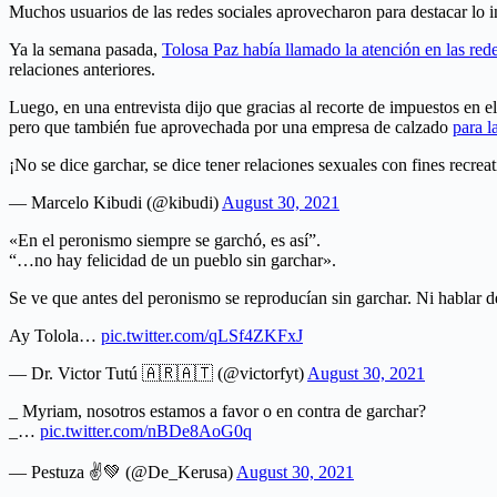
Muchos usuarios de las redes sociales aprovecharon para destacar lo ins
Ya la semana pasada,
Tolosa Paz había llamado la atención en las rede
relaciones anteriores.
Luego, en una entrevista dijo que gracias al recorte de impuestos en e
pero que también fue aprovechada por una empresa de calzado
para l
¡No se dice garchar, se dice tener relaciones sexuales con fines recrea
— Marcelo Kibudi (@kibudi)
August 30, 2021
«En el peronismo siempre se garchó, es así”.
“…no hay felicidad de un pueblo sin garchar».
Se ve que antes del peronismo se reproducían sin garchar. Ni hablar d
Ay Tolola…
pic.twitter.com/qLSf4ZKFxJ
— Dr. Victor Tutú 🇦🇷🇦🇹 (@victorfyt)
August 30, 2021
_ Myriam, nosotros estamos a favor o en contra de garchar?
_…
pic.twitter.com/nBDe8AoG0q
— Pestuza ✌💚 (@De_Kerusa)
August 30, 2021