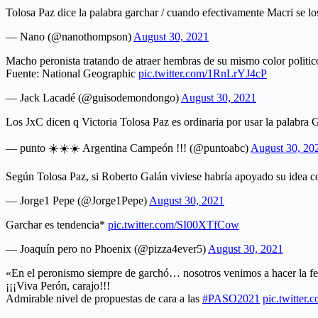
Tolosa Paz dice la palabra garchar / cuando efectivamente Macri se lo
— Nano (@nanothompson)
August 30, 2021
Macho peronista tratando de atraer hembras de su mismo color politic
Fuente: National Geographic
pic.twitter.com/1RnLrYJ4cP
— Jack Lacadé (@guisodemondongo)
August 30, 2021
Los JxC dicen q Victoria Tolosa Paz es ordinaria por usar la palabra 
— punto ☀️☀️☀️ Argentina Campeón !!! (@puntoabc)
August 30, 20
Según Tolosa Paz, si Roberto Galán viviese habría apoyado su idea c
— Jorge1 Pepe (@Jorge1Pepe)
August 30, 2021
Garchar es tendencia*
pic.twitter.com/SI00XTfCow
— Joaquín pero no Phoenix (@pizza4ever5)
August 30, 2021
«En el peronismo siempre de garchó… nosotros venimos a hacer 
¡¡¡Viva Perón, carajo!!!
Admirable nivel de propuestas de cara a las
#PASO2021
pic.twitte