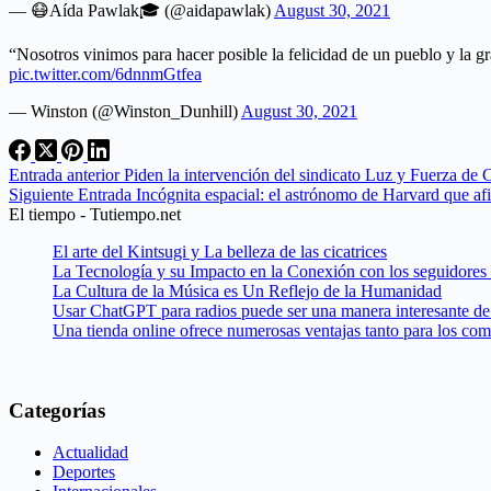
— 😷Aída Pawlak🎓 (@aidapawlak)
August 30, 2021
“Nosotros vinimos para hacer posible la felicidad de un pueblo y la gr
pic.twitter.com/6dnnmGtfea
— Winston (@Winston_Dunhill)
August 30, 2021
Entrada
anterior
Piden la intervención del sindicato Luz y Fuerza de
Siguiente
Entrada
Incógnita espacial: el astrónomo de Harvard que a
El tiempo - Tutiempo.net
El arte del Kintsugi y La belleza de las cicatrices
La Tecnología y su Impacto en la Conexión con los seguidores
La Cultura de la Música es Un Reflejo de la Humanidad
Usar ChatGPT para radios puede ser una manera interesante de 
Una tienda online ofrece numerosas ventajas tanto para los co
Categorías
Actualidad
Deportes