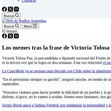
Contacto
Buscar
Buscar
Menú
El tiempo
Los memes tras la frase de Victoria Tolosa
Victoria Tolosa Paz, la precandidata a diputada nacional del Frente d
es la tercera vez que lo logra en dos semanas. Esta vez relacionó
el pe
La Cancillería ya se prepara para discutir con Chile sobre la plataform
“En el peronismo siempre se garchó”, aseguró anoche, en medio de una e
septiembre.
“Nosotros vinimos para hacer posible la felicidad de un pueblo y la gr
disfrute, el goce, no lo vamos a ocultar. Somos seres humanos, nos gus
Sergio Berni atacó a Sabina Frederic por minimizar la inseguridad y 