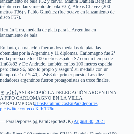
lanzamiento de bala F32 y clava), Mahira Daniela Bergallo
(séptima en lanzamiento de bala F35), Alexis Chávez (200
metros T36) y Pablo Giménez (fue octavo en lanzamiento de
disco F57).
Hernán Urra, medalla de plata para la Argentina en
lanzamiento de bala
En tanto, en natación fueron dos medallas de plata las
obtenidas por la Argentina y 11 diplomas. Carlomagno fue 2°
en la prueba de los 100 metros espalda S7 con un tiempo de
1m08s83 y De Andrade, también en los 100 metros espalda
pero clase S6, hizo lo propio y aseguró su medalla con un
tiempo de 1m15s40, a 2s68 del primer puesto. Los diez
nadadores argentinos fueron protagonistas en trece finales.
🥈 🇦🇷 ¡ASÍ RECIBIÓ LA DELEGACIÓN ARGENTINA
A PIPO CARLOMAGNO EN LA VILLA
PARALÍMPICA!
#LosParalimpicosEnParadeportes
pic.twitter.com/cceKJKT76u
— ParaDeportes (@ParaDeportesOK)
August 30, 2021
Nadia Báez (100 metros pecho SB11), Daniela Giménez (100