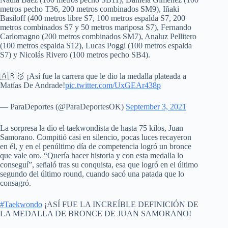
metros pecho T36, 200 metros combinados SM9), Iñaki
Basiloff (400 metros libre S7, 100 metros espalda S7, 200
metros combinados S7 y 50 metros mariposa S7), Fernando
Carlomagno (200 metros combinados SM7), Analuz Pellitero
(100 metros espalda S12), Lucas Poggi (100 metros espalda
S7) y Nicolás Rivero (100 metros pecho SB4).
🇦🇷🥈 ¡Así fue la carrera que le dio la medalla plateada a
Matías De Andrade!
pic.twitter.com/UxGEAr438p
— ParaDeportes (@ParaDeportesOK)
September 3, 2021
La sorpresa la dio el taekwondista de hasta 75 kilos, Juan
Samorano. Compitió casi en silencio, pocas luces recayeron
en él, y en el penúltimo día de competencia logró un bronce
que vale oro. “Quería hacer historia y con esta medalla lo
conseguí”, señaló tras su conquista, esa que logró en el último
segundo del último round, cuando sacó una patada que lo
consagró.
#Taekwondo
¡ASÍ FUE LA INCREÍBLE DEFINICIÓN DE
LA MEDALLA DE BRONCE DE JUAN SAMORANO!