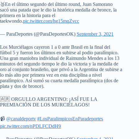
🥉En el último segundo del último round, Juan Samorano
sacó una patada que le dio la histórica medalla de bronce, la
primera en la historia para el
taekwondo.
pic.twitter.com/hg15mqZvcc
— ParaDeportes (@ParaDeportesOK)
September 3, 2021
Los Murciélagos cayeron 1 a 0 ante Brasil en la final del
fútbol 5 y fueron los últimos en subirse al podio paralímpico.
Una gran maniobra individual de Raimundo Mendes a los 13
minutos del segundo tiempo le dio la victoria y la medalla de
oro al conjunto brasileño, que privó a la Argentina de subirse a
lo más alto por primera vez en esta disciplina a nivel
paralímpico. Así sumó su cuarta medalla paralímpica (dos de
plata y dos de bronce).
🇦🇷 ORGULLO ARGENTINO: ¡ASÍ FUE LA
PREMIACIÓN DE LOS MURCIÉLAGOS!
📹
@canaldeportv
#LosParalimpicosEnParadeportes
pic.twitter.com/nPDLFCDdH9