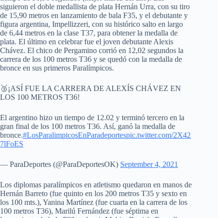
siguieron el doble medallista de plata Hernán Urra, con su tiro
de 15,90 metros en lanzamiento de bala F35, y el debutante y
figura argentina, Impellizzeri, con su histórico salto en largo
de 6,44 metros en la clase T37, para obtener la medalla de
plata. El último en celebrar fue el joven debutante Alexis
Chávez. El chico de Pergamino corrió en 12,02 segundos la
carrera de los 100 metros T36 y se quedó con la medalla de
bronce en sus primeros Paralímpicos.
🥉¡ASÍ FUE LA CARRERA DE ALEXÍS CHÁVEZ EN
LOS 100 METROS T36!
El argentino hizo un tiempo de 12.02 y terminó tercero en la
gran final de los 100 metros T36. Así, ganó la medalla de
bronce.
#LosParalimpicosEnParadeportes
pic.twitter.com/2X42
7lFoES
— ParaDeportes (@ParaDeportesOK)
September 4, 2021
Los diplomas paralímpicos en atletismo quedaron en manos de
Hernán Barreto (fue quinto en los 200 metros T35 y sexto en
los 100 mts.), Yanina Martínez (fue cuarta en la carrera de los
100 metros T36), Marilú Fernández (fue séptima en