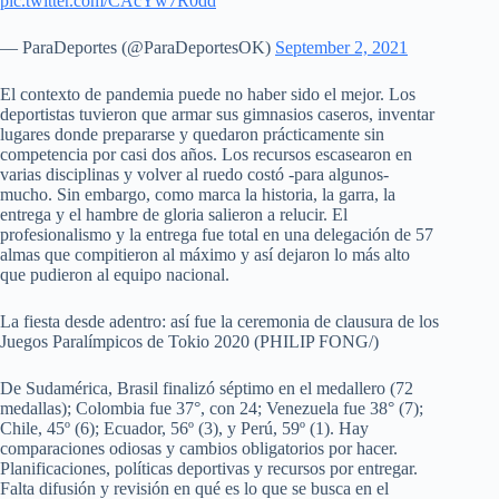
pic.twitter.com/CAcYw7R0dd
— ParaDeportes (@ParaDeportesOK)
September 2, 2021
El contexto de pandemia puede no haber sido el mejor. Los
deportistas tuvieron que armar sus gimnasios caseros, inventar
lugares donde prepararse y quedaron prácticamente sin
competencia por casi dos años. Los recursos escasearon en
varias disciplinas y volver al ruedo costó -para algunos-
mucho. Sin embargo, como marca la historia, la garra, la
entrega y el hambre de gloria salieron a relucir. El
profesionalismo y la entrega fue total en una delegación de 57
almas que compitieron al máximo y así dejaron lo más alto
que pudieron al equipo nacional.
La fiesta desde adentro: así fue la ceremonia de clausura de los
Juegos Paralímpicos de Tokio 2020 (PHILIP FONG/)
De Sudamérica, Brasil finalizó séptimo en el medallero (72
medallas); Colombia fue 37°, con 24; Venezuela fue 38° (7);
Chile, 45º (6); Ecuador, 56º (3), y Perú, 59º (1). Hay
comparaciones odiosas y cambios obligatorios por hacer.
Planificaciones, políticas deportivas y recursos por entregar.
Falta difusión y revisión en qué es lo que se busca en el