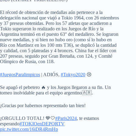
El récord de obtención de medallas aún pertenece a la
delegación nacional que viajó a Tokio 1964, con 26 miembros
y 37 preseas obtenidas. Pero los 57 atletas que acudieron a
Tokio superaron lo realizado en los Juegos de Río y la
Argentina terminó en el puesto 63° del medallero. Se lograron
nueve medallas, y si bien no hubo oro (como sí lo hubo en
Río con Martínez en los 100 mts T36), se duplicó la cantidad
y calidad, con 5 plateadas y 4 bronces. China fue el líder con
207 preseas, seguido por Gran Bretaña, con 124, y Comité
Olímpico de Rusia, con 118.
#JuegosParalimpicos
| ADIÓS,
#Tokyo2020
😢
Se apagó el pebetero 🔥 y los Juegos llegaron a su fin. Un
torneo inolvidable para el equipo argentino🇦🇷.
¡Gracias por habernos representado tan bien!
¡ORGULLO TOTAL! 💙🤍
#Paris2024
, te estamos
esperando
#TOKIOenDEPORTV
pic.twitter.com/16iDR4RmHp