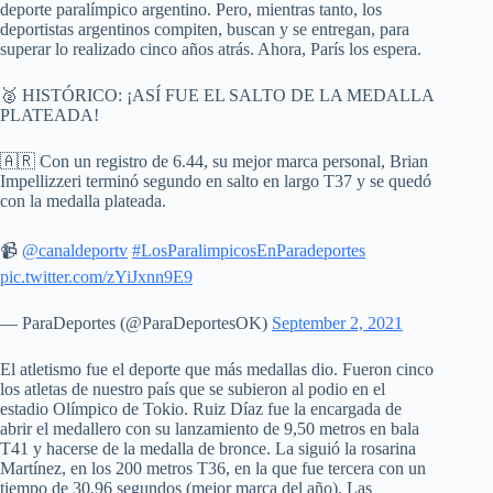
deporte paralímpico argentino. Pero, mientras tanto, los
deportistas argentinos compiten, buscan y se entregan, para
superar lo realizado cinco años atrás. Ahora, París los espera.
🥈 HISTÓRICO: ¡ASÍ FUE EL SALTO DE LA MEDALLA
PLATEADA!
🇦🇷 Con un registro de 6.44, su mejor marca personal, Brian
Impellizzeri terminó segundo en salto en largo T37 y se quedó
con la medalla plateada.
📹
@canaldeportv
#LosParalimpicosEnParadeportes
pic.twitter.com/zYiJxnn9E9
— ParaDeportes (@ParaDeportesOK)
September 2, 2021
El atletismo fue el deporte que más medallas dio. Fueron cinco
los atletas de nuestro país que se subieron al podio en el
estadio Olímpico de Tokio. Ruiz Díaz fue la encargada de
abrir el medallero con su lanzamiento de 9,50 metros en bala
T41 y hacerse de la medalla de bronce. La siguió la rosarina
Martínez, en los 200 metros T36, en la que fue tercera con un
tiempo de 30,96 segundos (mejor marca del año). Las