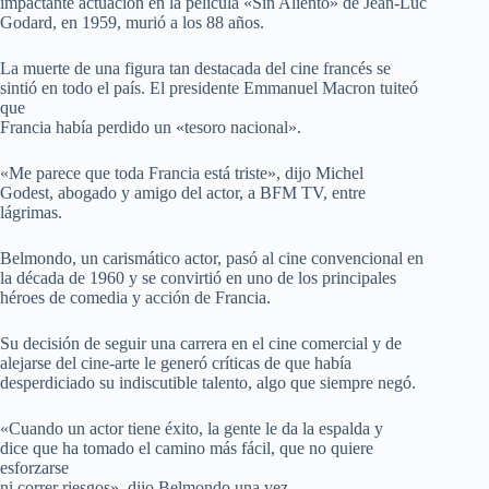
impactante actuación en la película «Sin Aliento» de Jean-Luc
Godard, en 1959, murió a los 88 años.
La muerte de una figura tan destacada del cine francés se
sintió en todo el país. El presidente Emmanuel Macron tuiteó
que
Francia había perdido un «tesoro nacional».
«Me parece que toda Francia está triste», dijo Michel
Godest, abogado y amigo del actor, a BFM TV, entre
lágrimas.
Belmondo, un carismático actor, pasó al cine convencional en
la década de 1960 y se convirtió en uno de los principales
héroes de comedia y acción de Francia.
Su decisión de seguir una carrera en el cine comercial y de
alejarse del cine-arte le generó críticas de que había
desperdiciado su indiscutible talento, algo que siempre negó.
«Cuando un actor tiene éxito, la gente le da la espalda y
dice que ha tomado el camino más fácil, que no quiere
esforzarse
ni correr riesgos», dijo Belmondo una vez.