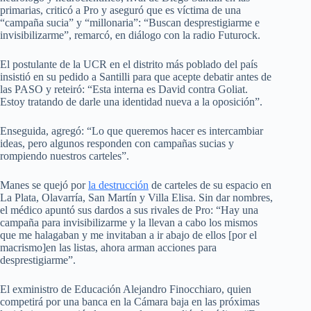
primarias, criticó a Pro y aseguró que es víctima de una
“campaña sucia” y “millonaria”: “Buscan desprestigiarme e
invisibilizarme”, remarcó, en diálogo con la radio Futurock.
El postulante de la UCR en el distrito más poblado del país
insistió en su pedido a Santilli para que acepte debatir antes de
las PASO y reteiró: “Esta interna es David contra Goliat.
Estoy tratando de darle una identidad nueva a la oposición”.
Enseguida, agregó: “Lo que queremos hacer es intercambiar
ideas, pero algunos responden con campañas sucias y
rompiendo nuestros carteles”.
Manes se quejó por
la destrucción
de carteles de su espacio en
La Plata, Olavarría, San Martín y Villa Elisa. Sin dar nombres,
el médico apuntó sus dardos a sus rivales de Pro: “Hay una
campaña para invisibilizarme y la llevan a cabo los mismos
que me halagaban y me invitaban a ir abajo de ellos [por el
macrismo]en las listas, ahora arman acciones para
desprestigiarme”.
El exministro de Educación Alejandro Finocchiaro, quien
competirá por una banca en la Cámara baja en las próximas