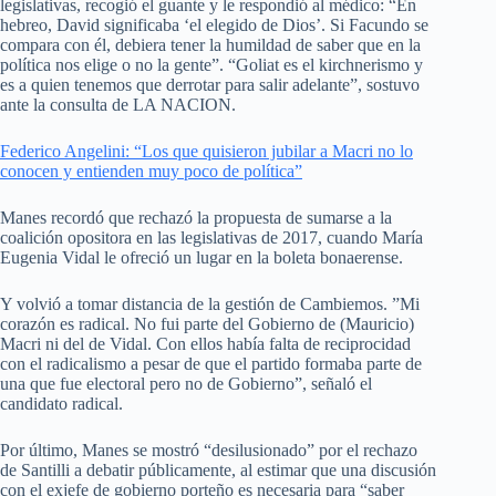
legislativas, recogió el guante y le respondió al médico: “En
hebreo, David significaba ‘el elegido de Dios’. Si Facundo se
compara con él, debiera tener la humildad de saber que en la
política nos elige o no la gente”. “Goliat es el kirchnerismo y
es a quien tenemos que derrotar para salir adelante”, sostuvo
ante la consulta de LA NACION.
Federico Angelini: “Los que quisieron jubilar a Macri no lo
conocen y entienden muy poco de política”
Manes recordó que rechazó la propuesta de sumarse a la
coalición opositora en las legislativas de 2017, cuando María
Eugenia Vidal le ofreció un lugar en la boleta bonaerense.
Y volvió a tomar distancia de la gestión de Cambiemos. ”Mi
corazón es radical. No fui parte del Gobierno de (Mauricio)
Macri ni del de Vidal. Con ellos había falta de reciprocidad
con el radicalismo a pesar de que el partido formaba parte de
una que fue electoral pero no de Gobierno”, señaló el
candidato radical.
Por último, Manes se mostró “desilusionado” por el rechazo
de Santilli a debatir públicamente, al estimar que una discusión
con el exjefe de gobierno porteño es necesaria para “saber