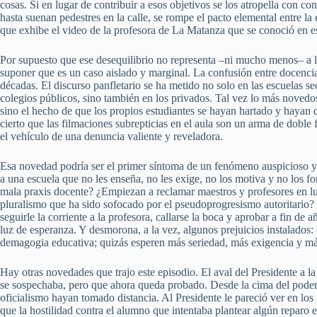
cosas. Si en lugar de contribuir a esos objetivos se los atropella con co
hasta suenan pedestres en la calle, se rompe el pacto elemental entre la 
que exhibe el video de la profesora de La Matanza que se conoció en es
Por supuesto que ese desequilibrio no representa –ni mucho menos– a l
suponer que es un caso aislado y marginal. La confusión entre docenci
décadas. El discurso panfletario se ha metido no solo en las escuelas se
colegios públicos, sino también en los privados. Tal vez lo más novedos
sino el hecho de que los propios estudiantes se hayan hartado y hayan d
cierto que las filmaciones subrepticias en el aula son un arma de doble 
el vehículo de una denuncia valiente y reveladora.
Esa novedad podría ser el primer síntoma de un fenómeno auspicioso y a
a una escuela que no les enseña, no les exige, no los motiva y no los f
mala praxis docente? ¿Empiezan a reclamar maestros y profesores en l
pluralismo que ha sido sofocado por el pseudoprogresismo autoritario?
seguirle la corriente a la profesora, callarse la boca y aprobar a fin 
luz de esperanza. Y desmorona, a la vez, algunos prejuicios instalados:
demagogia educativa; quizás esperen más seriedad, más exigencia y m
Hay otras novedades que trajo este episodio. El aval del Presidente a 
se sospechaba, pero que ahora queda probado. Desde la cima del poder s
oficialismo hayan tomado distancia. Al Presidente le pareció ver en los
que la hostilidad contra el alumno que intentaba plantear algún reparo 