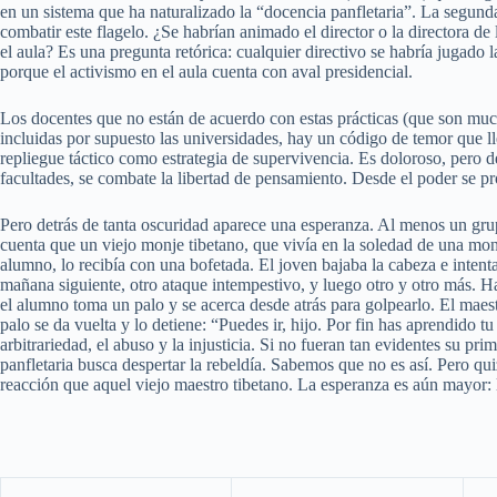
en un sistema que ha naturalizado la “docencia panfletaria”. La segund
combatir este flagelo. ¿Se habrían animado el director o la directora de l
el aula? Es una pregunta retórica: cualquier directivo se habría jugado l
porque el activismo en el aula cuenta con aval presidencial.
Los docentes que no están de acuerdo con estas prácticas (que son much
incluidas por supuesto las universidades, hay un código de temor que lle
repliegue táctico como estrategia de supervivencia. Es doloroso, pero deb
facultades, se combate la libertad de pensamiento. Desde el poder se pr
Pero detrás de tanta oscuridad aparece una esperanza. Al menos un grup
cuenta que un viejo monje tibetano, que vivía en la soledad de una mo
alumno, lo recibía con una bofetada. El joven bajaba la cabeza e intent
mañana siguiente, otro ataque intempestivo, y luego otro y otro más. Ha
el alumno toma un palo y se acerca desde atrás para golpearlo. El maest
palo se da vuelta y lo detiene: “Puedes ir, hijo. Por fin has aprendido tu
arbitrariedad, el abuso y la injusticia. Si no fueran tan evidentes su pr
panfletaria busca despertar la rebeldía. Sabemos que no es así. Pero qu
reacción que aquel viejo maestro tibetano. La esperanza es aún mayor: 