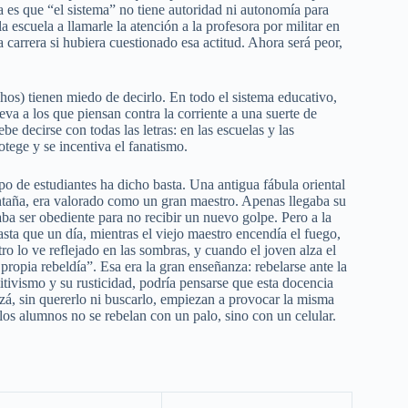
a es que “el sistema” no tiene autoridad ni autonomía para
a escuela a llamarle la atención a la profesora por militar en
a carrera si hubiera cuestionado esa actitud. Ahora será peor,
os) tienen miedo de decirlo. En todo el sistema educativo,
va a los que piensan contra la corriente a una suerte de
e decirse con todas las letras: en las escuelas y las
otege y se incentiva el fanatismo.
o de estudiantes ha dicho basta. Una antigua fábula oriental
ntaña, era valorado como un gran maestro. Apenas llegaba su
aba ser obediente para no recibir un nuevo golpe. Pero a la
sta que un día, mientras el viejo maestro encendía el fuego,
ro lo ve reflejado en las sombras, y cuando el joven alza el
 propia rebeldía”. Esa era la gran enseñanza: rebelarse ante la
imitivismo y su rusticidad, podría pensarse que esta docencia
izá, sin quererlo ni buscarlo, empiezan a provocar la misma
los alumnos no se rebelan con un palo, sino con un celular.