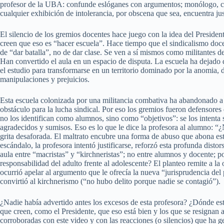
profesor de la UBA: confunde eslóganes con argumentos; monólogo, co
cualquier exhibición de intolerancia, por obscena que sea, encuentra jus
El silencio de los gremios docentes hace juego con la idea del Presiden
creen que eso es “hacer escuela”. Hace tiempo que el sindicalismo doce
de “dar batalla”, no de dar clase. Se ven a sí mismos como militantes 
Han convertido el aula en un espacio de disputa. La escuela ha dejado de
el estudio para transformarse en un territorio dominado por la anomia, 
manipulaciones y prejuicios.
Esta escuela colonizada por una militancia combativa ha abandonado a 
obstáculo para la lucha sindical. Por eso los gremios fueron defensores d
no los identifican como alumnos, sino como “objetivos”: se los intenta 
agradecidos y sumisos. Eso es lo que le dice la profesora al alumno: “¿
grita desaforada. El maltrato encubre una forma de abuso que abona est
escándalo, la profesora intentó justificarse, reforzó esta profunda dist
aula entre “macristas” y “kirchneristas”; no entre alumnos y docente; p
responsabilidad del adulto frente al adolescente? El planteo remite a la 
ocurrió apelar al argumento que le ofrecía la nueva “jurisprudencia de
convirtió al kirchnerismo (“no hubo delito porque nadie se contagió”).
¿Nadie había advertido antes los excesos de esta profesora? ¿Dónde está
que creen, como el Presidente, que eso está bien y los que se resignan
corroboradas con este video y con las reacciones (o silencios) que ha 