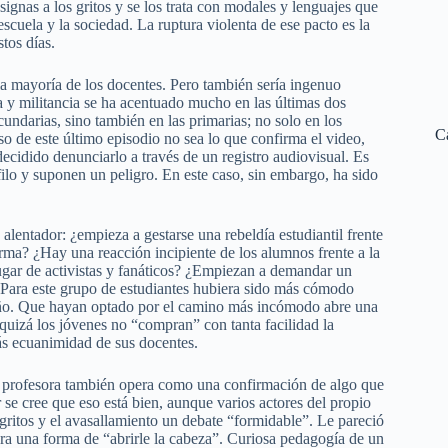
nsignas a los gritos y se los trata con modales y lenguajes que
escuela y la sociedad. La ruptura violenta de ese pacto es la
tos días.
a mayoría de los docentes. Pero también sería ingenuo
a y militancia se ha acentuado mucho en las últimas dos
cundarias, sino también en las primarias; no solo en los
C
o de este último episodio no sea lo que confirma el video,
ecidido denunciarlo a través de un registro audiovisual. Es
filo y suponen un peligro. En este caso, sin embargo, ha sido
lentador: ¿empieza a gestarse una rebeldía estudiantil frente
orma? ¿Hay una reacción incipiente de los alumnos frente a la
ugar de activistas y fanáticos? ¿Empiezan a demandar un
 Para este grupo de estudiantes hubiera sido más cómodo
de año. Que hayan optado por el camino más incómodo abre una
 quizá los jóvenes no “compran” con tanta facilidad la
ás ecuanimidad de sus docentes.
la profesora también opera como una confirmación de algo que
e cree que eso está bien, aunque varios actores del propio
 gritos y el avasallamiento un debate “formidable”. Le pareció
era una forma de “abrirle la cabeza”. Curiosa pedagogía de un