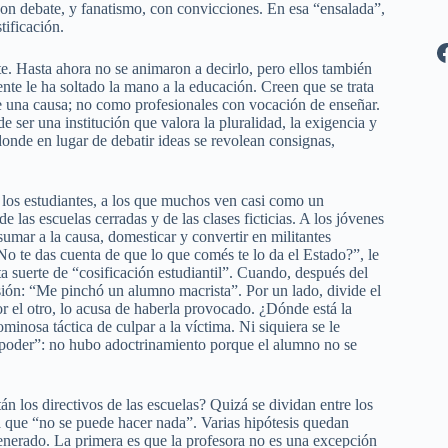
n debate, y fanatismo, con convicciones. En esa “ensalada”,
tificación.
te. Hasta ahora no se animaron a decirlo, pero ellos también
nte le ha soltado la mano a la educación. Creen que se trata
de una causa; no como profesionales con vocación de enseñar.
 ser una institución que valora la pluralidad, la exigencia y
donde en lugar de debatir ideas se revolean consignas,
los estudiantes, a los que muchos ven casi como un
e las escuelas cerradas y de las clases ficticias. A los jóvenes
sumar a la causa, domesticar y convertir en militantes
No te das cuenta de que lo que comés te lo da el Estado?”, le
a suerte de “cosificación estudiantil”. Cuando, después del
orsión: “Me pinchó un alumno macrista”. Por un lado, divide el
or el otro, lo acusa de haberla provocado. ¿Dónde está la
ominosa táctica de culpar a la víctima. Ni siquiera se le
l poder”: no hubo adoctrinamiento porque el alumno no se
n los directivos de las escuelas? Quizá se dividan entre los
 a que “no se puede hacer nada”. Varias hipótesis quedan
generado. La primera es que la profesora no es una excepción