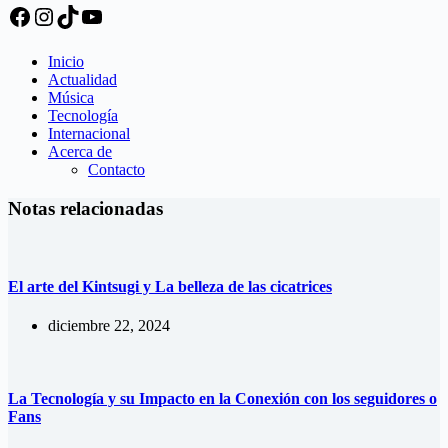
Facebook
Instagram
TikTok
YouTube
Inicio
Actualidad
Música
Tecnología
Internacional
Acerca de
Contacto
Notas relacionadas
El arte del Kintsugi y La belleza de las cicatrices
diciembre 22, 2024
La Tecnología y su Impacto en la Conexión con los seguidores o
Fans