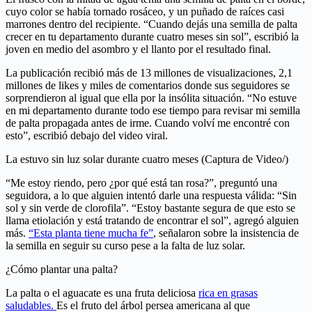
cuyo color se había tornado rosáceo, y un puñado de raíces casi
marrones dentro del recipiente. “Cuando dejás una semilla de palta
crecer en tu departamento durante cuatro meses sin sol”, escribió la
joven en medio del asombro y el llanto por el resultado final.
La publicación recibió más de 13 millones de visualizaciones, 2,1
millones de likes y miles de comentarios donde sus seguidores se
sorprendieron al igual que ella por la insólita situación. “No estuve
en mi departamento durante todo ese tiempo para revisar mi semilla
de palta propagada antes de irme. Cuando volví me encontré con
esto”, escribió debajo del video viral.
La estuvo sin luz solar durante cuatro meses (Captura de Video/)
“Me estoy riendo, pero ¿por qué está tan rosa?”, preguntó una
seguidora, a lo que alguien intentó darle una respuesta válida: “Sin
sol y sin verde de clorofila”. “Estoy bastante segura de que esto se
llama etiolación y está tratando de encontrar el sol”, agregó alguien
más.
“Esta planta tiene mucha fe”
, señalaron sobre la insistencia de
la semilla en seguir su curso pese a la falta de luz solar.
¿Cómo plantar una palta?
La palta o el aguacate es una fruta deliciosa
rica en grasas
saludables.
Es el fruto del árbol persea americana al que