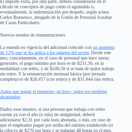
El importe extra, por otra parte, deberá considerarse en el
cálculo de conceptos de pago como el aguinaldo o,
eventualmente, la indemnización por despido, según aclara
Carlos Brassesco, abogado de la Unión de Personal Auxiliar
de Casas Particulares.
Nuevos montos de remuneraciones
La entrada en vigencia del adicional coincide con
un aumento
de 12% que se les aplica a los salarios del sector.
Desde este
mes, concretamente, en el caso de personal que hace tareas
generales, el pago mínimo por hora es de $231,50, en la
modalidad con retiro, y de $249,50 si se trata de quien trabaja
sin retiro. Y la remuneración mensual básica (por jornada
completa) es de $28.457 (con retiro) y de $31.644 (sin retiro).
Autos que pagan el impuesto «al lujo»: todos los modelos
alcanzados
Dados esos montos, si una persona que trabaja con retiro
cuenta ya con el año (o más) de antigüedad, deberá
adicionarse $2,31 por cada hora abonada, o más, en caso de
que el empleador pague por arriba del mínimo establecido (si
la cifra es de $270 por hora y se trabajan 48 horas en el mes,