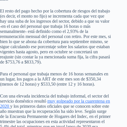
El resto del pago hecho por la cobertura de riesgos del trabajo
(es decir, el monto no fijo) se incrementa cada que vez que
hay una suba de los ingresos del sector, debido a que su valor
-en el caso del personal que trabaja 16 horas o más
semanalmente- está definido como el 2,93% de la
remuneración mensual del personal con retiro. Por este mes, si
bien lo que se abona da cobertura para septiembre mismo, se
sigue calculando ese porcentaje sobre los salarios que estaban
vigentes hasta agosto, pero en octubre se concretará un
reajuste (sin contar la ya mencionada suma fija, la cifra pasará
de $753,76 a $833,79).
Para el personal que trabaja menos de 16 horas semanales en
un lugar, los pagos a la ART de este mes son de $350,34
(menos de 12 horas) y $533,50 (entre 12 y 16 horas).
Con una elevada incidencia del trabajo informal, el sector del
servicio doméstico resultó
muy golpeado por la cuarentena en
2020
y los primeros datos oficiales que se conocen sobre este
año muestran que la recuperación ha sido leve. Según surge
de la Encuesta Permanente de Hogares del Indec, en el primer
trimestre las ocupaciones en esta actividad representaron el
5,4% del total, mientras que en igual lapso de 2020 esa