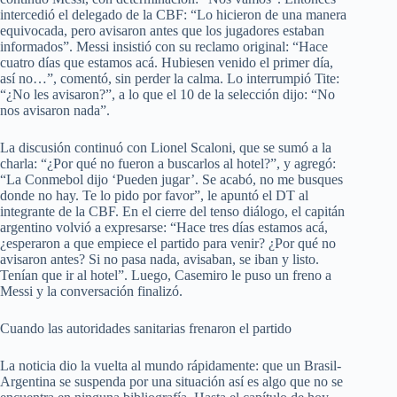
intercedió el delegado de la CBF: “Lo hicieron de una manera
equivocada, pero avisaron antes que los jugadores estaban
informados”. Messi insistió con su reclamo original: “Hace
cuatro días que estamos acá. Hubiesen venido el primer día,
así no…”, comentó, sin perder la calma. Lo interrumpió Tite:
“¿No les avisaron?”, a lo que el 10 de la selección dijo: “No
nos avisaron nada”.
La discusión continuó con Lionel Scaloni, que se sumó a la
charla: “¿Por qué no fueron a buscarlos al hotel?”, y agregó:
“La Conmebol dijo ‘Pueden jugar’. Se acabó, no me busques
donde no hay. Te lo pido por favor”, le apuntó el DT al
integrante de la CBF. En el cierre del tenso diálogo, el capitán
argentino volvió a expresarse: “Hace tres días estamos acá,
¿esperaron a que empiece el partido para venir? ¿Por qué no
avisaron antes? Si no pasa nada, avisaban, se iban y listo.
Tenían que ir al hotel”. Luego, Casemiro le puso un freno a
Messi y la conversación finalizó.
Cuando las autoridades sanitarias frenaron el partido
La noticia dio la vuelta al mundo rápidamente: que un Brasil-
Argentina se suspenda por una situación así es algo que no se