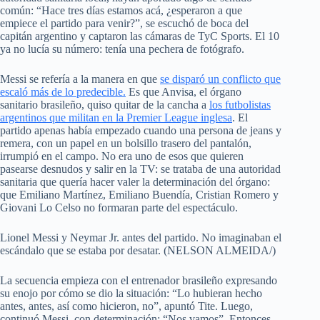
común: “Hace tres días estamos acá, ¿esperaron a que
empiece el partido para venir?”, se escuchó de boca del
capitán argentino y captaron las cámaras de TyC Sports. El 10
ya no lucía su número: tenía una pechera de fotógrafo.
Messi se refería a la manera en que
se disparó un conflicto que
escaló más de lo predecible.
Es que Anvisa, el órgano
sanitario brasileño, quiso quitar de la cancha a
los futbolistas
argentinos que militan en la Premier League inglesa
. El
partido apenas había empezado cuando una persona de jeans y
remera, con un papel en un bolsillo trasero del pantalón,
irrumpió en el campo. No era uno de esos que quieren
pasearse desnudos y salir en la TV: se trataba de una autoridad
sanitaria que quería hacer valer la determinación del órgano:
que Emiliano Martínez, Emiliano Buendía, Cristian Romero y
Giovani Lo Celso no formaran parte del espectáculo.
Lionel Messi y Neymar Jr. antes del partido. No imaginaban el
escándalo que se estaba por desatar. (NELSON ALMEIDA/)
La secuencia empieza con el entrenador brasileño expresando
su enojo por cómo se dio la situación: “Lo hubieran hecho
antes, antes, así como hicieron, no”, apuntó Tite. Luego,
continuó Messi, con determinación: “Nos vamos”. Entonces