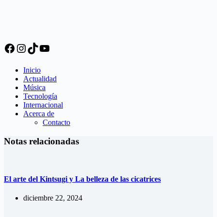
Facebook
Instagram
TikTok
YouTube
Inicio
Actualidad
Música
Tecnología
Internacional
Acerca de
Contacto
Notas relacionadas
El arte del Kintsugi y La belleza de las cicatrices
diciembre 22, 2024