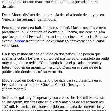
el imponente océano marcaron el ritmo de una jornada a puro
disfrute.
Demi Moore disfrutó de una jornada de sol a bordo de un yate en
Venecia (Instagram: @demimoore/)
Pero su presencia en Italia no es casualidad. Hace unos días estuvo
presente en la Celebration of Women in Cinema, una cena de gala
que fue parte del Festival Internacional de cine de Venecia. Para ese
evento,
Moore
mantuvo un look veraniego aprovechando el calor
veneciano.
Un largo vestido blanco dividido en dos partes: una pollera que
apenas le cubría los pies y un top del mismo color completó un outfit
muy elogiado en redes. “Caminando hacia el pasado, presente y
futuro, todo en un momento”, escribió Demi en el epígrafe de la
publicación donde mostró su vestuario.
Moore lució un look veraniego y de gala para su presencia en el
Festival Internacional de Cine de Venecia (Instagram:
@demimoore/)
Su foto de gala logró superar -y con creces- los 100 mil Me Gusta
en Instagram, mientras que su bikini y anteojos de sol rozaron los
157 mil. En ambas ocasiones recibió una oleada de comentarios y
elogios donde sus dos millones y medio de seguidores se acercaron