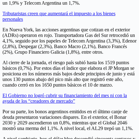
un 1,9% y Telecom Argentina un 1,7%.
Tributaristas creen que aumentará el impuesto a los bienes
personales
En Nueva York, las acciones argentinas que cotizan en el exterior
(ADRs) operaron en rojo. Transportadora Gas del Sur retrocedió un
4,1%, seguido por los papeles de Telecom Argentina (3,3%), Edenor
(2,8%), Despegar (2,3%), Banco Macro (2,1%), Banco Francés
(2%), Grupo Financiero Galicia (1,8%), entre otros.
Al cierre de la jornada, el riesgo país subió hasta los 1519 puntos
básicos (0,7%). Por estos días el índice que elabora el JP Morgan se
posiciona en los números más bajos desde principios de junio y está
unos 130 puntos abajo del pico más alto que registró este año,
cuando cerró en los 1650 puntos básicos el 10 de marzo.
El Gobierno no logró cubrir su financiamiento del mes ni con la
ayuda de los “creadores de mercado”
Por su parte, los bonos argentinos emitidos en el último canje de
deuda presentaron variaciones dispares. En el exterior, el Bonar
2030 y 2029 ascendieron un 0,8%, mientras que el Global 2046
mostró una merma del 1,1%. A nivel local, el AL29 trepó un 1,1%.
A nivel cambiario, hoy el dólar blue descendió cincuenta centavos y