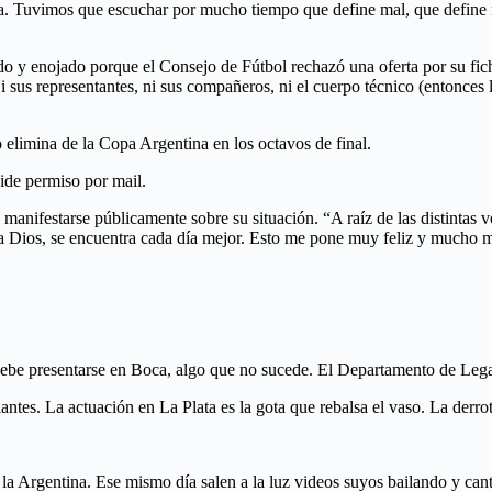
a. Tuvimos que escuchar por mucho tiempo que define mal, que define mal
do y enojado porque el Consejo de Fútbol rechazó una oferta por su fich
i sus representantes, ni sus compañeros, ni el cuerpo técnico (entonces
 elimina de la Copa Argentina en los octavos de final.
Pide permiso por mail.
manifestarse públicamente sobre su situación. “A raíz de las distintas v
 a Dios, se encuentra cada día mejor. Esto me pone muy feliz y mucho m
 debe presentarse en Boca, algo que no sucede. El Departamento de Legal
ntes. La actuación en La Plata es la gota que rebalsa el vaso. La derro
 la Argentina. Ese mismo día salen a la luz videos suyos bailando y can