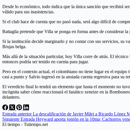
Desde lo económico, todo indica que la única sanción que recibirá será 
válido para sus inasistencias.
Si el club hace de cuenta que no pasó nada, será algo difícil de compre
Battaglia pretende que Villa se ponga en forma antes de considerar la 
Si la institución decide marginarlo y no contar con sus servicios, su v
Brujas belga.
Más allá de la situación particular, hoy Villa corre de atrás. El técn
entonces podría ser tenido en cuenta para jugar.
Pero en el contexto actual, el colombiano no tiene lugar en el equipo
casi a punto y Salvio ingresó en la ansiada cuenta regresiva para su re
El veredicto final lo tendrá un elemento que hasta el momento no tuvo
incógnita saber cómo reaccionará el fanático xeneize en la Bombonera a
delantero.
Entrada
anterior
La descalificación de Javier Milei a Ricardo López 
Siguiente
Entrada
Heyward aporta jonrón en la 10ma; Cachorros ven
El tiempo - Tutiempo.net