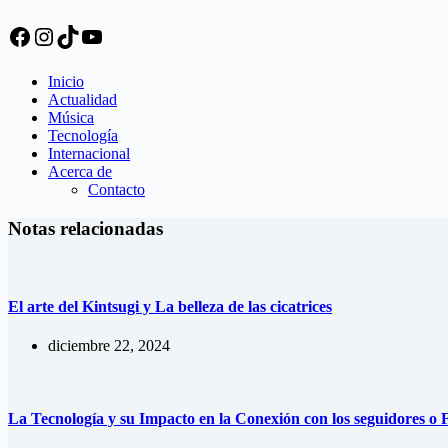
Facebook
Instagram
TikTok
YouTube
Inicio
Actualidad
Música
Tecnología
Internacional
Acerca de
Contacto
Notas relacionadas
El arte del Kintsugi y La belleza de las cicatrices
diciembre 22, 2024
La Tecnología y su Impacto en la Conexión con los seguidores o 