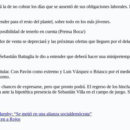
la de no cobrar los días que se ausentó de sus obligaciones laborales. Pa
nder para el resto del plantel, sobre todo en los más jóvenes.
posibilidad de tenerlo en cuenta (Prensa Boca/)
alor de venta se depreciará y las próximas ofertas que lleguen por el del
ico Sebastián Battaglia le dio a entender que deberá hacer una minipret
 titular. Con Pavón como extremo y Luis Vázquez o Briasco por el medio
torno.
 chances de expresarse, pero que pronto podrá. El regreso de los hincha
nte la hipotética presencia de Sebastián Villa en el campo de juego. Ser
Murphy: “Se metió en una alianza socialdemócrata”
cen a Rojos