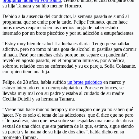
programa radial en Pop Radio
, Genio o idiota, el cual comparte con
su hija Tamara y su hijo menor, Homero.
Debido a la ausencia del conductor, la semana pasada se sumó al
programa, que se emite por la tarde, Felipe Pettinato, quien hace
unos meses reapareció en los medios luego de haber estado
internado por un brote piscótico y por su adicción a estupefacientes.
“Estoy muy bien de salud. La lucha es diaria. Tengo personalidad
adictiva, pero no tomo ni una gota de alcohol ni pastillas para dormir
ni nada. Pasé por muchas crisis porque me separé en pandemia”,
reveló en agosto pasado, en el programa Intrusos, por América,
sobre su relación con su enfermedad y su ex pareja, Sofía Colasante,
con quien tiene una hija.
Felipe, de 28 años, había sufrido
un brote psicótico
en marzo y
estuvo internado en un neuropsiquiátrico. Por ese entonces, se
llevaba muy mal con su padre y estaba al cuidado de su madre
Cecilia Dutelli y su hermana Tamara.
“Viene mal hace mucho tiempo y me imagino que ya no saben qué
hacer. No es solo el tema de las adicciones, que él dice que no pero
sí le pasó eso, sino que pesa sobre sus espaldas una causa de abuso
sexual de una chica que era parienta de la que, estimo, sigue siendo
su pareja y la mamá de su hija de dos años”, había dicho en su
momento Tamara.