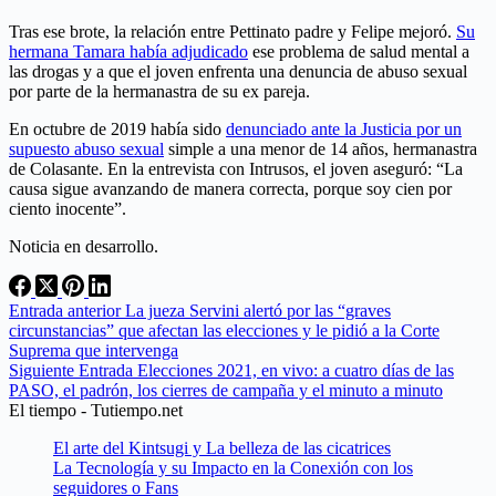
Tras ese brote, la relación entre Pettinato padre y Felipe mejoró.
Su
hermana Tamara había adjudicado
ese problema de salud mental a
las drogas y a que el joven enfrenta una denuncia de abuso sexual
por parte de la hermanastra de su ex pareja.
En octubre de 2019 había sido
denunciado ante la Justicia por un
supuesto abuso sexual
simple a una menor de 14 años, hermanastra
de Colasante. En la entrevista con Intrusos, el joven aseguró: “La
causa sigue avanzando de manera correcta, porque soy cien por
ciento inocente”.
Noticia en desarrollo.
Entrada
anterior
La jueza Servini alertó por las “graves
circunstancias” que afectan las elecciones y le pidió a la Corte
Suprema que intervenga
Siguiente
Entrada
Elecciones 2021, en vivo: a cuatro días de las
PASO, el padrón, los cierres de campaña y el minuto a minuto
El tiempo - Tutiempo.net
El arte del Kintsugi y La belleza de las cicatrices
La Tecnología y su Impacto en la Conexión con los
seguidores o Fans