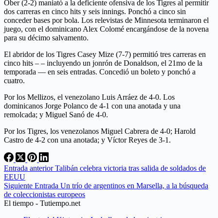
Ober (2-2) maniató a la deficiente ofensiva de los Tigres al permitir
dos carreras en cinco hits y seis innings. Ponchó a cinco sin
conceder bases por bola. Los relevistas de Minnesota terminaron el
juego, con el dominicano Alex Colomé encargándose de la novena
para su décimo salvamento.
El abridor de los Tigres Casey Mize (7-7) permitió tres carreras en
cinco hits – – incluyendo un jonrón de Donaldson, el 21mo de la
temporada — en seis entradas. Concedió un boleto y ponchó a
cuatro.
Por los Mellizos, el venezolano Luis Arráez de 4-0. Los
dominicanos Jorge Polanco de 4-1 con una anotada y una
remolcada; y Miguel Sanó de 4-0.
Por los Tigres, los venezolanos Miguel Cabrera de 4-0; Harold
Castro de 4-2 con una anotada; y Víctor Reyes de 3-1.
Entrada
anterior
Talibán celebra victoria tras salida de soldados de
EEUU
Siguiente
Entrada
Un trío de argentinos en Marsella, a la búsqueda
de coleccionistas europeos
El tiempo - Tutiempo.net