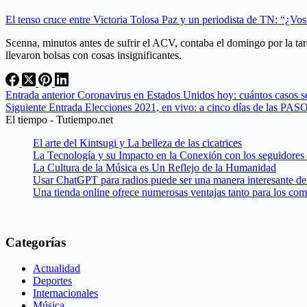
El tenso cruce entre Victoria Tolosa Paz y un periodista de TN: “¿Vos
Scenna, minutos antes de sufrir el ACV, contaba el domingo por la tar
llevaron bolsas con cosas insignificantes.
Entrada
anterior
Coronavirus en Estados Unidos hoy: cuántos casos se
Siguiente
Entrada
Elecciones 2021, en vivo: a cinco días de las PASO
El tiempo - Tutiempo.net
El arte del Kintsugi y La belleza de las cicatrices
La Tecnología y su Impacto en la Conexión con los seguidores
La Cultura de la Música es Un Reflejo de la Humanidad
Usar ChatGPT para radios puede ser una manera interesante de 
Una tienda online ofrece numerosas ventajas tanto para los co
Categorías
Actualidad
Deportes
Internacionales
Música