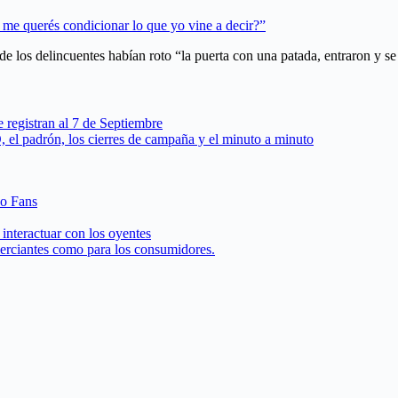
 me querés condicionar lo que yo vine a decir?”
de los delincuentes habían roto “la puerta con una patada, entraron y s
 registran al 7 de Septiembre
, el padrón, los cierres de campaña y el minuto a minuto
 o Fans
interactuar con los oyentes
merciantes como para los consumidores.