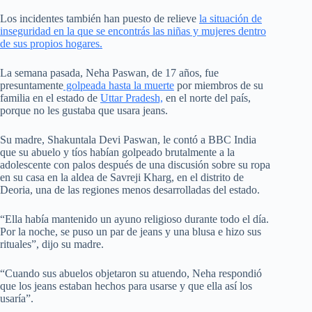
Los incidentes también han puesto de relieve
la situación de
inseguridad en la que se encontrás las niñas y mujeres dentro
de sus propios hogares.
La semana pasada, Neha Paswan, de 17 años, fue
presuntamente
golpeada hasta la muerte
por miembros de su
familia en el estado de
Uttar Pradesh,
en el norte del país,
porque no les gustaba que usara jeans.
Su madre, Shakuntala Devi Paswan, le contó a BBC India
que su abuelo y tíos habían golpeado brutalmente a la
adolescente con palos después de una discusión sobre su ropa
en su casa en la aldea de Savreji Kharg, en el distrito de
Deoria, una de las regiones menos desarrolladas del estado.
“Ella había mantenido un ayuno religioso durante todo el día.
Por la noche, se puso un par de jeans y una blusa e hizo sus
rituales”, dijo su madre.
“Cuando sus abuelos objetaron su atuendo, Neha respondió
que los jeans estaban hechos para usarse y que ella así los
usaría”.