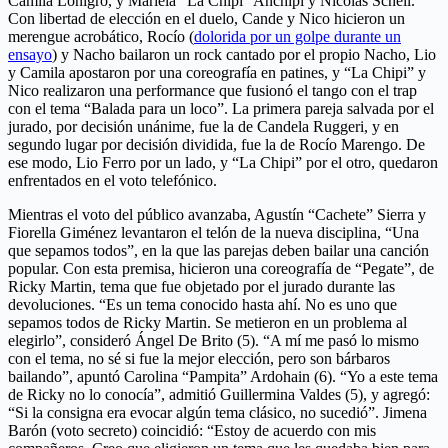
Camila Lonigro, y Mariela “La Chipi” Anchipi y Nicolás Schell.
Con libertad de elección en el duelo, Cande y Nico hicieron un
merengue acrobático, Rocío (
dolorida por un golpe durante un
ensayo
) y Nacho bailaron un rock cantado por el propio Nacho, Lio
y Camila apostaron por una coreografía en patines, y “La Chipi” y
Nico realizaron una performance que fusionó el tango con el trap
con el tema “Balada para un loco”. La primera pareja salvada por el
jurado, por decisión unánime, fue la de Candela Ruggeri, y en
segundo lugar por decisión dividida, fue la de Rocío Marengo. De
ese modo, Lio Ferro por un lado, y “La Chipi” por el otro, quedaron
enfrentados en el voto telefónico.
Mientras el voto del público avanzaba, Agustín “Cachete” Sierra y
Fiorella Giménez levantaron el telón de la nueva disciplina, “Una
que sepamos todos”, en la que las parejas deben bailar una canción
popular. Con esta premisa, hicieron una coreografía de “Pegate”, de
Ricky Martin, tema que fue objetado por el jurado durante las
devoluciones. “Es un tema conocido hasta ahí. No es uno que
sepamos todos de Ricky Martin. Se metieron en un problema al
elegirlo”, consideró Ángel De Brito (5). “A mí me pasó lo mismo
con el tema, no sé si fue la mejor elección, pero son bárbaros
bailando”, apuntó Carolina “Pampita” Ardohain (6). “Yo a este tema
de Ricky no lo conocía”, admitió Guillermina Valdes (5), y agregó:
“Si la consigna era evocar algún tema clásico, no sucedió”. Jimena
Barón (voto secreto) coincidió: “Estoy de acuerdo con mis