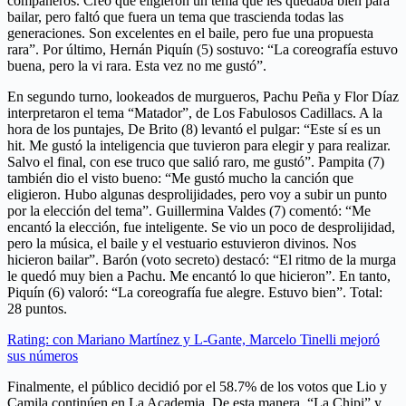
compañeros. Creo que eligieron un tema que les quedaba bien para
bailar, pero faltó que fuera un tema que trascienda todas las
generaciones. Son excelentes en el baile, pero fue una propuesta
rara”. Por último, Hernán Piquín (5) sostuvo: “La coreografía estuvo
buena, pero la vi rara. Esta vez no me gustó”.
En segundo turno, lookeados de murgueros, Pachu Peña y Flor Díaz
interpretaron el tema “Matador”, de Los Fabulosos Cadillacs. A la
hora de los puntajes, De Brito (8) levantó el pulgar: “Este sí es un
hit. Me gustó la inteligencia que tuvieron para elegir y para realizar.
Salvo el final, con ese truco que salió raro, me gustó”. Pampita (7)
también dio el visto bueno: “Me gustó mucho la canción que
eligieron. Hubo algunas desprolijidades, pero voy a subir un punto
por la elección del tema”. Guillermina Valdes (7) comentó: “Me
encantó la elección, fue inteligente. Se vio un poco de desprolijidad,
pero la música, el baile y el vestuario estuvieron divinos. Nos
hicieron bailar”. Barón (voto secreto) destacó: “El ritmo de la murga
le quedó muy bien a Pachu. Me encantó lo que hicieron”. En tanto,
Piquín (6) valoró: “La coreografía fue alegre. Estuvo bien”. Total:
28 puntos.
Rating: con Mariano Martínez y L-Gante, Marcelo Tinelli mejoró
sus números
Finalmente, el público decidió por el 58.7% de los votos que Lio y
Camila continúen en La Academia. De esta manera, “La Chipi” y