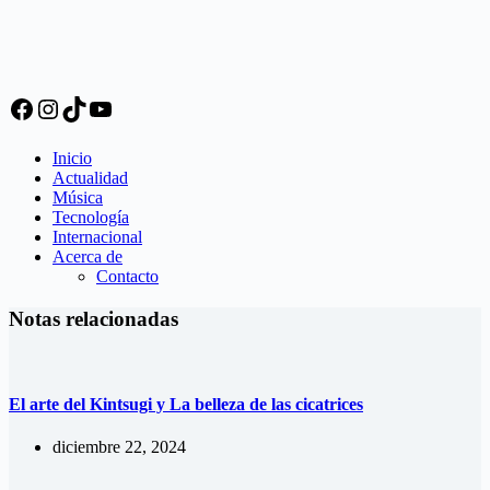
Facebook
Instagram
TikTok
YouTube
Inicio
Actualidad
Música
Tecnología
Internacional
Acerca de
Contacto
Notas relacionadas
El arte del Kintsugi y La belleza de las cicatrices
diciembre 22, 2024