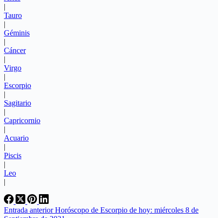
|
Tauro
|
Géminis
|
Cáncer
|
Virgo
|
Escorpio
|
Sagitario
|
Capricornio
|
Acuario
|
Piscis
|
Leo
|
Entrada
anterior
Horóscopo de Escorpio de hoy: miércoles 8 de