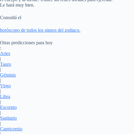
Le hará muy bien.
Consultá el
horóscopo de todos los signos del zodiaco.
Otras predicciones para hoy
:
Aries
|
Tauro
|
Géminis
|
Virgo
|
Libra
|
Escorpio
|
Sagitario
|
Capricornio