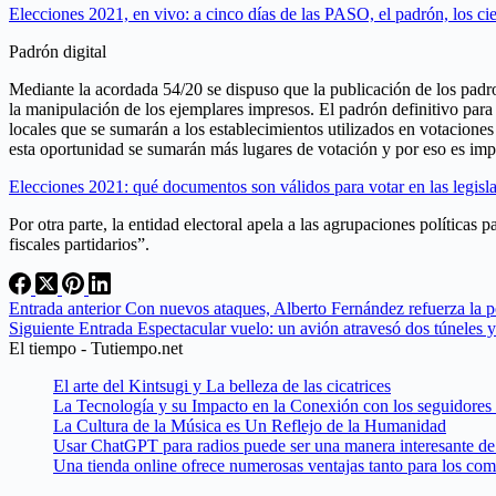
Elecciones 2021, en vivo: a cinco días de las PASO, el padrón, los c
Padrón digital
Mediante la acordada 54/20 se dispuso que la publicación de los padro
la manipulación de los ejemplares impresos. El padrón definitivo para
locales que se sumarán a los establecimientos utilizados en votacione
esta oportunidad se sumarán más lugares de votación y por eso es im
Elecciones 2021: qué documentos son válidos para votar en las legisla
Por otra parte, la entidad electoral apela a las agrupaciones política
fiscales partidarios”.
Entrada
anterior
Con nuevos ataques, Alberto Fernández refuerza la p
Siguiente
Entrada
Espectacular vuelo: un avión atravesó dos túneles 
El tiempo - Tutiempo.net
El arte del Kintsugi y La belleza de las cicatrices
La Tecnología y su Impacto en la Conexión con los seguidores
La Cultura de la Música es Un Reflejo de la Humanidad
Usar ChatGPT para radios puede ser una manera interesante de 
Una tienda online ofrece numerosas ventajas tanto para los co