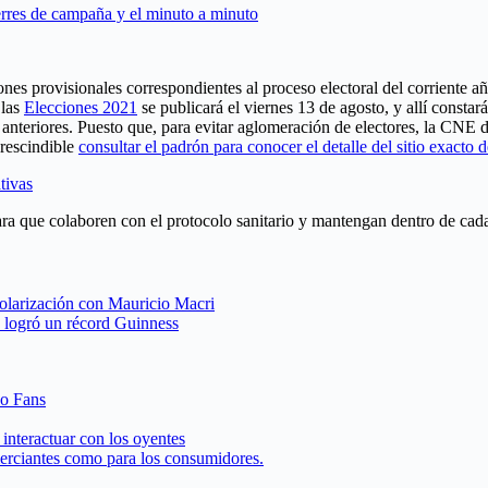
ierres de campaña y el minuto a minuto
nes provisionales correspondientes al proceso electoral del corriente a
 las
Elecciones 2021
se publicará el viernes 13 de agosto, y allí constar
s anteriores. Puesto que, para evitar aglomeración de electores, la CNE
prescindible
consultar el padrón para conocer el detalle del sitio exacto 
tivas
s para que colaboren con el protocolo sanitario y mantengan dentro de ca
olarización con Mauricio Macri
y logró un récord Guinness
 o Fans
interactuar con los oyentes
merciantes como para los consumidores.