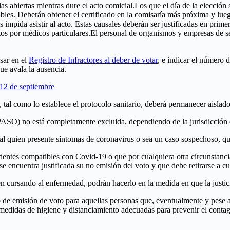
rlas abiertas mientras dure el acto comicial.Los que el día de la elecció
ables. Deberán obtener el certificado en la comisaría más próxima y lu
impida asistir al acto. Estas causales deberán ser justificadas en prime
stos por médicos particulares.El personal de organismos y empresas de 
esar en el
Registro de Infractores al deber de votar
, e indicar el número d
ue avala la ausencia.
 12 de septiembre
 tal como lo establece el protocolo sanitario, deberá permanecer aislado
PASO) no está completamente excluida, dependiendo de la jurisdicción e
l quien presente síntomas de coronavirus o sea un caso sospechoso, que
identes compatibles con Covid-19 o que por cualquiera otra circunstan
se encuentra justificada su no emisión del voto y que debe retirarse a c
 cursando al enfermedad, podrán hacerlo en la medida en que la justicia
to de emisión de voto para aquellas personas que, eventualmente y pese a 
 medidas de higiene y distanciamiento adecuadas para prevenir el contagi