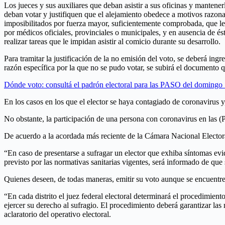
Los jueces y sus auxiliares que deban asistir a sus oficinas y mantene
deban votar y justifiquen que el alejamiento obedece a motivos razon
imposibilitados por fuerza mayor, suficientemente comprobada, que les 
por médicos oficiales, provinciales o municipales, y en ausencia de é
realizar tareas que le impidan asistir al comicio durante su desarrollo.
Para tramitar la justificación de la no emisión del voto, se deberá ingr
razón específica por la que no se pudo votar, se subirá el documento q
Dónde voto: consultá el padrón electoral para las PASO del domingo
En los casos en los que el elector se haya contagiado de coronavirus y,
No obstante, la participación de una persona con coronavirus en las (
De acuerdo a la acordada más reciente de la Cámara Nacional Electora
“En caso de presentarse a sufragar un elector que exhiba síntomas ev
previsto por las normativas sanitarias vigentes, será informado de que 
Quienes deseen, de todas maneras, emitir su voto aunque se encuentren
“En cada distrito el juez federal electoral determinará el procedimien
ejercer su derecho al sufragio. El procedimiento deberá garantizar las
aclaratorio del operativo electoral.