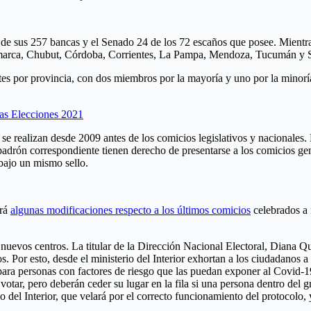
 de sus 257 bancas y el Senado 24 de los 72 escaños que posee. Mientra
atamarca, Chubut, Córdoba, Corrientes, La Pampa, Mendoza, Tucumán y 
es por provincia, con dos miembros por la mayoría y uno por la minoría
as Elecciones 2021
 realizan desde 2009 antes de los comicios legislativos y nacionales. En
 padrón correspondiente tienen derecho de presentarse a los comicios gene
 bajo un mismo sello.
rá
algunas modificaciones respecto a los últimos comicios
celebrados a 
nuevos centros. La titular de la Dirección Nacional Electoral, Diana Qu
 Por esto, desde el ministerio del Interior exhortan a los ciudadanos a
ara personas con factores de riesgo que las puedan exponer al Covid-19.
votar, pero deberán ceder su lugar en la fila si una persona dentro del
io del Interior, que velará por el correcto funcionamiento del protocolo