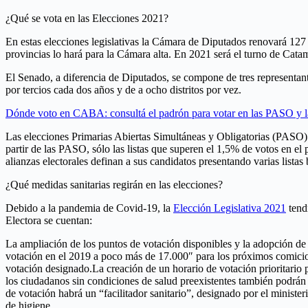
¿Qué se vota en las Elecciones 2021?
En estas elecciones legislativas la Cámara de Diputados renovará 127
provincias lo hará para la Cámara alta. En 2021 será el turno de C
El Senado, a diferencia de Diputados, se compone de tres representant
por tercios cada dos años y de a ocho distritos por vez.
Dónde voto en CABA: consultá el padrón para votar en las PASO y l
Las elecciones Primarias Abiertas Simultáneas y Obligatorias (PASO) se
partir de las PASO, sólo las listas que superen el 1,5% de votos en el
alianzas electorales definan a sus candidatos presentando varias listas
¿Qué medidas sanitarias regirán en las elecciones?
Debido a la pandemia de Covid-19, la
Elección Legislativa 2021
tend
Electora se cuentan:
La ampliación de los puntos de votación disponibles y la adopción de 
votación en el 2019 a poco más de 17.000″ para los próximos comicios.
votación designado.La creación de un horario de votación prioritario p
los ciudadanos sin condiciones de salud preexistentes también podrán 
de votación habrá un “facilitador sanitario”, designado por el minister
de higiene.