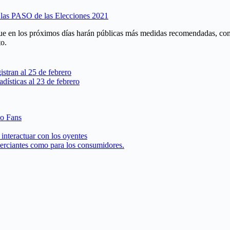
n las PASO de las Elecciones 2021
en los próximos días harán públicas más medidas recomendadas, como q
to.
istran al 25 de febrero
dísticas al 23 de febrero
 o Fans
interactuar con los oyentes
merciantes como para los consumidores.