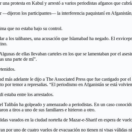
r una protesta en Kabul y arrestó a varios periodistas afganos que cubría
—dijeron los participantes— la interferencia paquistaní en Afganistán,
tima que no estaba bajo su control.
ar a los talibanes, una acusación que Islamabad ha negado. El exvicepre
cino.
lgunas de ellas llevaban carteles en los que se lamentaban por el asesi
as una parte de mí”.
etenidos.
ad más adelante le dijo a The Associated Press que fue castigado por el 
ato por temor a represalias. “El periodismo en Afganistán se está volvien
estaba entre los arrestados.
 el Talibán ha golpeado y amenazado a periodistas. En un caso conocido
on a tiros a uno de sus familiares e hirieron a otro.
lidas varados en la ciudad norteña de Mazar-e-Sharif en espera de vuelos
 por uno de cuatro vuelos de evacuación no tienen ni visas válidas ni