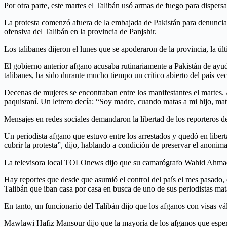
Por otra parte, este martes el Talibán usó armas de fuego para dispersa
La protesta comenzó afuera de la embajada de Pakistán para denunciar 
ofensiva del Talibán en la provincia de Panjshir.
Los talibanes dijeron el lunes que se apoderaron de la provincia, la úl
El gobierno anterior afgano acusaba rutinariamente a Pakistán de ayud
talibanes, ha sido durante mucho tiempo un crítico abierto del país ve
Decenas de mujeres se encontraban entre los manifestantes el martes. A
paquistaní. Un letrero decía: “Soy madre, cuando matas a mi hijo, mat
Mensajes en redes sociales demandaron la libertad de los reporteros d
Un periodista afgano que estuvo entre los arrestados y quedó en libert
cubrir la protesta”, dijo, hablando a condición de preservar el anonim
La televisora local TOLOnews dijo que su camarógrafo Wahid Ahmadi 
Hay reportes que desde que asumió el control del país el mes pasado,
Talibán que iban casa por casa en busca de uno de sus periodistas matar
En tanto, un funcionario del Talibán dijo que los afganos con visas vá
Mawlawi Hafiz Mansour dijo que la mayoría de los afganos que esperan