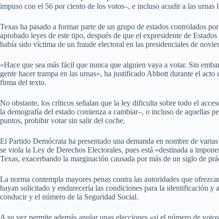
impuso con el 56 por ciento de los votos–, e incluso acudir a las urnas 
Texas ha pasado a formar parte de un grupo de estados controlados por
aprobado leyes de este tipo, después de que el expresidente de Estad
había sido víctima de un fraude electoral en las presidenciales de novi
«Hace que sea más fácil que nunca que alguien vaya a votar. Sin embar
gente hacer trampa en las urnas», ha justificado Abbott durante el acto q
firma del texto.
No obstante, los críticos señalan que la ley dificulta sobre todo el acc
la demografía del estado comienza a cambiar–, o incluso de aquellas pe
puntos, prohibir votar sin salir del coche.
El Partido Demócrata ha presentado una demanda en nombre de varias or
se viola la Ley de Derechos Electorales, pues está «destinada a imponer
Texas, exacerbando la marginación causada por más de un siglo de prác
La norma contempla mayores penas contra las autoridades que ofrezcan 
hayan solicitado y endurecería las condiciones para la identificación 
conducir y el número de la Seguridad Social.
A su vez permite además anular unas elecciones «si el número de votos