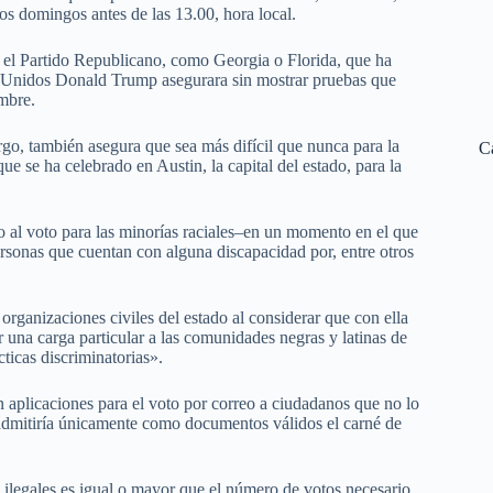
los domingos antes de las 13.00, hora local.
 el Partido Republicano, como Georgia o Florida, que ha
os Unidos Donald Trump asegurara sin mostrar pruebas que
embre.
go, también asegura que sea más difícil que nunca para la
C
ue se ha celebrado en Austin, la capital del estado, para la
eso al voto para las minorías raciales–en un momento en el que
rsonas que cuentan con alguna discapacidad por, entre otros
ganizaciones civiles del estado al considerar que con ella
 una carga particular a las comunidades negras y latinas de
ticas discriminatorias».
aplicaciones para el voto por correo a ciudadanos que no lo
y admitiría únicamente como documentos válidos el carné de
 ilegales es igual o mayor que el número de votos necesario