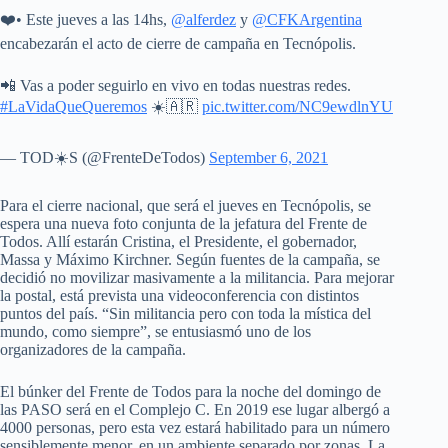
❤️• Este jueves a las 14hs,
@alferdez
y
@CFKArgentina
encabezarán el acto de cierre de campaña en Tecnópolis.
📲 Vas a poder seguirlo en vivo en todas nuestras redes.
#LaVidaQueQueremos
☀️🇦🇷
pic.twitter.com/NC9ewdlnYU
— TOD☀️S (@FrenteDeTodos)
September 6, 2021
Para el cierre nacional, que será el jueves en Tecnópolis, se
espera una nueva foto conjunta de la jefatura del Frente de
Todos. Allí estarán Cristina, el Presidente, el gobernador,
Massa y Máximo Kirchner. Según fuentes de la campaña, se
decidió no movilizar masivamente a la militancia. Para mejorar
la postal, está prevista una videoconferencia con distintos
puntos del país. “Sin militancia pero con toda la mística del
mundo, como siempre”, se entusiasmó uno de los
organizadores de la campaña.
El búnker del Frente de Todos para la noche del domingo de
las PASO será en el Complejo C. En 2019 ese lugar albergó a
4000 personas, pero esta vez estará habilitado para un número
sensiblemente menor, en un ambiente separado por zonas. La