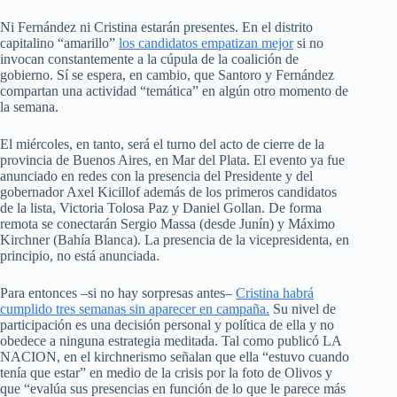
Ni Fernández ni Cristina estarán presentes. En el distrito
capitalino “amarillo”
los candidatos empatizan mejor
si no
invocan constantemente a la cúpula de la coalición de
gobierno. Sí se espera, en cambio, que Santoro y Fernández
compartan una actividad “temática” en algún otro momento de
la semana.
El miércoles, en tanto, será el turno del acto de cierre de la
provincia de Buenos Aires, en Mar del Plata. El evento ya fue
anunciado en redes con la presencia del Presidente y del
gobernador Axel Kicillof además de los primeros candidatos
de la lista, Victoria Tolosa Paz y Daniel Gollan. De forma
remota se conectarán Sergio Massa (desde Junín) y Máximo
Kirchner (Bahía Blanca). La presencia de la vicepresidenta, en
principio, no está anunciada.
Para entonces –si no hay sorpresas antes–
Cristina habrá
cumplido tres semanas sin aparecer en campaña.
Su nivel de
participación es una decisión personal y política de ella y no
obedece a ninguna estrategia meditada. Tal como publicó LA
NACION, en el kirchnerismo señalan que ella “estuvo cuando
tenía que estar” en medio de la crisis por la foto de Olivos y
que “evalúa sus presencias en función de lo que le parece más