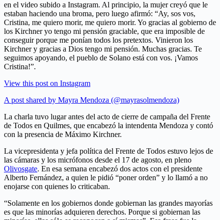
en el video subido a Instagram. Al principio, la mujer creyó que le
estaban haciendo una broma, pero luego afirmó: “Ay, sos vos,
Cristina, me quiero morir, me quiero morir. Yo gracias al gobierno de
los Kirchner yo tengo mi pensión graciable, que era imposible de
conseguir porque me ponían todos los pretextos. Vinieron los
Kirchner y gracias a Dios tengo mi pensión. Muchas gracias. Te
seguimos apoyando, el pueblo de Solano está con vos. ¡Vamos
Cristina!”.
View this post on Instagram
A post shared by Mayra Mendoza (@mayrasolmendoza)
La charla tuvo lugar antes del acto de cierre de campaña del Frente
de Todos en Quilmes, que encabezó la intendenta Mendoza y contó
con la presencia de Máximo Kirchner.
La vicepresidenta y jefa política del Frente de Todos estuvo lejos de
las cámaras y los micrófonos desde el 17 de agosto, en pleno
Olivosgate
. En esa semana encabezó dos actos con el presidente
Alberto Fernández, a quien le pidió “poner orden” y lo llamó a no
enojarse con quienes lo criticaban.
“Solamente en los gobiernos donde gobiernan las grandes mayorías
es que las minorías adquieren derechos. Porque si gobiernan las