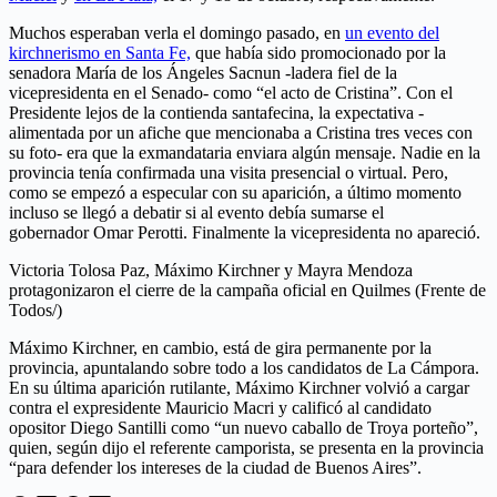
Muchos esperaban verla el domingo pasado, en
un evento del
kirchnerismo en Santa Fe,
que había sido promocionado por la
senadora María de los Ángeles Sacnun -ladera fiel de la
vicepresidenta en el Senado- como “el acto de Cristina”. Con el
Presidente lejos de la contienda santafecina, la expectativa -
alimentada por un afiche que mencionaba a Cristina tres veces con
su foto- era que la exmandataria enviara algún mensaje. Nadie en la
provincia tenía confirmada una visita presencial o virtual. Pero,
como se empezó a especular con su aparición, a último momento
incluso se llegó a debatir si al evento debía sumarse el
gobernador Omar Perotti. Finalmente la vicepresidenta no apareció.
Victoria Tolosa Paz, Máximo Kirchner y Mayra Mendoza
protagonizaron el cierre de la campaña oficial en Quilmes (Frente de
Todos/)
Máximo Kirchner, en cambio, está de gira permanente por la
provincia, apuntalando sobre todo a los candidatos de La Cámpora.
En su última aparición rutilante, Máximo Kirchner volvió a cargar
contra el expresidente Mauricio Macri y calificó al candidato
opositor Diego Santilli como “un nuevo caballo de Troya porteño”,
quien, según dijo el referente camporista, se presenta en la provincia
“para defender los intereses de la ciudad de Buenos Aires”.