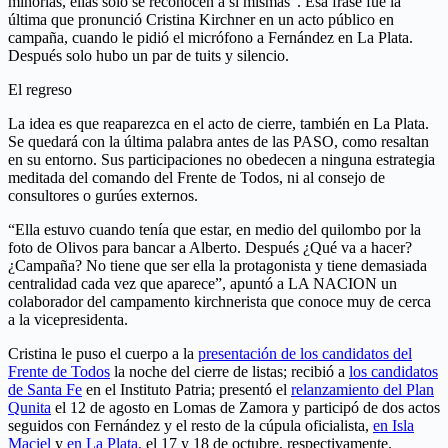
minorías, ellas sólo se reconocen a sí mismas”. Esa frase fue la
última que pronunció Cristina Kirchner en un acto público en
campaña, cuando le pidió el micrófono a Fernández en La Plata.
Después solo hubo un par de tuits y silencio.
El regreso
La idea es que reaparezca en el acto de cierre, también en La Plata.
Se quedará con la última palabra antes de las PASO, como resaltan
en su entorno. Sus participaciones no obedecen a ninguna estrategia
meditada del comando del Frente de Todos, ni al consejo de
consultores o gurúes externos.
“Ella estuvo cuando tenía que estar, en medio del quilombo por la
foto de Olivos para bancar a Alberto. Después ¿Qué va a hacer?
¿Campaña? No tiene que ser ella la protagonista y tiene demasiada
centralidad cada vez que aparece”, apuntó a LA NACION un
colaborador del campamento kirchnerista que conoce muy de cerca
a la vicepresidenta.
Cristina le puso el cuerpo a la
presentación de los candidatos del
Frente de Todos
la noche del cierre de listas; recibió a
los candidatos
de Santa Fe
en el Instituto Patria; presentó el
relanzamiento del Plan
Qunita
el 12 de agosto en Lomas de Zamora y participó de dos actos
seguidos con Fernández y el resto de la cúpula oficialista,
en Isla
Maciel
y
en La Plata,
el 17 y 18 de octubre, respectivamente.