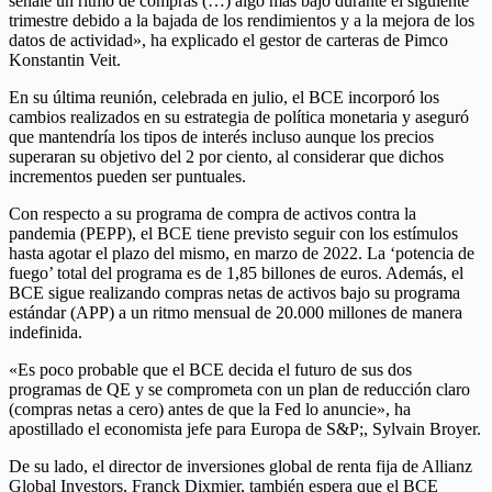
señale un ritmo de compras (…) algo más bajo durante el siguiente
trimestre debido a la bajada de los rendimientos y a la mejora de los
datos de actividad», ha explicado el gestor de carteras de Pimco
Konstantin Veit.
En su última reunión, celebrada en julio, el BCE incorporó los
cambios realizados en su estrategia de política monetaria y aseguró
que mantendría los tipos de interés incluso aunque los precios
superaran su objetivo del 2 por ciento, al considerar que dichos
incrementos pueden ser puntuales.
Con respecto a su programa de compra de activos contra la
pandemia (PEPP), el BCE tiene previsto seguir con los estímulos
hasta agotar el plazo del mismo, en marzo de 2022. La ‘potencia de
fuego’ total del programa es de 1,85 billones de euros. Además, el
BCE sigue realizando compras netas de activos bajo su programa
estándar (APP) a un ritmo mensual de 20.000 millones de manera
indefinida.
«Es poco probable que el BCE decida el futuro de sus dos
programas de QE y se comprometa con un plan de reducción claro
(compras netas a cero) antes de que la Fed lo anuncie», ha
apostillado el economista jefe para Europa de S&P;, Sylvain Broyer.
De su lado, el director de inversiones global de renta fija de Allianz
Global Investors, Franck Dixmier, también espera que el BCE