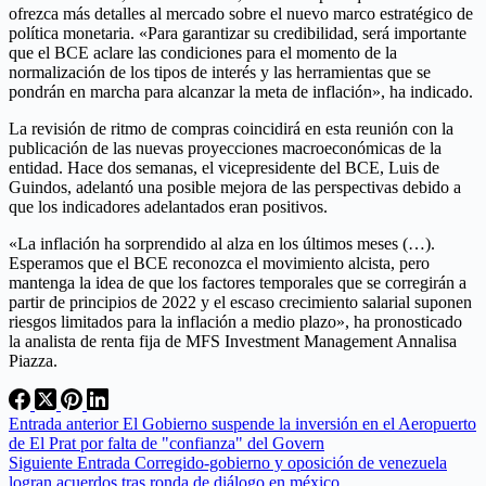
ofrezca más detalles al mercado sobre el nuevo marco estratégico de
política monetaria. «Para garantizar su credibilidad, será importante
que el BCE aclare las condiciones para el momento de la
normalización de los tipos de interés y las herramientas que se
pondrán en marcha para alcanzar la meta de inflación», ha indicado.
La revisión de ritmo de compras coincidirá en esta reunión con la
publicación de las nuevas proyecciones macroeconómicas de la
entidad. Hace dos semanas, el vicepresidente del BCE, Luis de
Guindos, adelantó una posible mejora de las perspectivas debido a
que los indicadores adelantados eran positivos.
«La inflación ha sorprendido al alza en los últimos meses (…).
Esperamos que el BCE reconozca el movimiento alcista, pero
mantenga la idea de que los factores temporales que se corregirán a
partir de principios de 2022 y el escaso crecimiento salarial suponen
riesgos limitados para la inflación a medio plazo», ha pronosticado
la analista de renta fija de MFS Investment Management Annalisa
Piazza.
Entrada
anterior
El Gobierno suspende la inversión en el Aeropuerto
de El Prat por falta de "confianza" del Govern
Siguiente
Entrada
Corregido-gobierno y oposición de venezuela
logran acuerdos tras ronda de diálogo en méxico