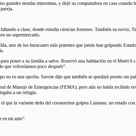
dos grandes tiendas minoristas, y dejó su computadora en casa cuando h
 pareja.
á faltando a clase, donde estudia ciencias forenses. También su novio, T
o en un supermercado.
e Ida, uno de los huracanes más potentes que jamás han golpeado Estado
ás.
 para poner a su familia a salvo. Reservó una habitación en el Motel 6 
do que volveríamos poco después”.
po no es una opción. Savoie dijo que también se quedará pronto sin pañ
deral de Manejo de Emergencias (FEMA), pero aún no había recibido res
llegaba a un refugio.
l que la variante delta del coronavirus golpea Luisiana, un estado con
r en mi auto”.