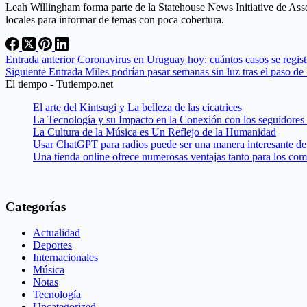
Leah Willingham forma parte de la Statehouse News Initiative de Asso
locales para informar de temas con poca cobertura.
Entrada
anterior
Coronavirus en Uruguay hoy: cuántos casos se regist
Siguiente
Entrada
Miles podrían pasar semanas sin luz tras el paso de
El tiempo - Tutiempo.net
El arte del Kintsugi y La belleza de las cicatrices
La Tecnología y su Impacto en la Conexión con los seguidores
La Cultura de la Música es Un Reflejo de la Humanidad
Usar ChatGPT para radios puede ser una manera interesante de 
Una tienda online ofrece numerosas ventajas tanto para los co
Categorías
Actualidad
Deportes
Internacionales
Música
Notas
Tecnología
Uncategorized