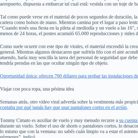
aeropuerto, dispuesta a embarcar tal cual está: vestida con un traje de 
Tal como puede verse en el material de pocos segundos de duración, la 
cartera como bolsos de mano. Mientras camina por el lugar a paso lento,
“Cuando tenés una fiesta en la pileta al mediodía y un vuelo a las 16″, 
menos de 24 horas, el posteo acumuló 65.000 reproducciones y miles de
Como suele ocurrir con este tipo de virales, el material encendió la crea
general. Mientras algunos destacaron que sufriría frío con el aire acond
atuendo, haría muy sencilla la tarea del personal de seguridad que deb
tendría prendas en las que ocultar ningún tipo de objeto.
Oportunidad única: ofrecen 700 dólares para probar las instalaciones de
Viajar con poca ropa, una pésima idea
Semanas atrás, otro video viral advertía sobre la vestimenta más propic
contaba por qué jamás hay que usar pantalones cortos en el avión
.
Tommy Cimato es auxiliar de vuelo y muy menudo recurre a
su cuenta
durante un vuelo. Sobre el uso de shorts o pantalones cortos, lo desaco
lo mismo que con la ventana: no sabés cuán limpio va a estar el asiento
gérmenes”, indicó.