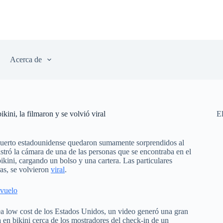
Acerca de
kini, la filmaron y se volvió viral
E
opuerto estadounidense quedaron sumamente sorprendidos al
istró la cámara de una de las personas que se encontraba en el
kini, cargando un bolso y una cartera. Las particulares
ras, se volvieron
viral
.
 vuelo
nea low cost de los Estados Unidos, un video generó una gran
 en bikini cerca de los mostradores del check-in de un