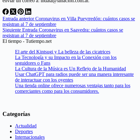
enviar un correo a: lndata@lanacion.com.ar.
Entrada
anterior
Coronavirus en Villa Pueyrredón: cuántos casos se
registran al 7 de septiembre
Siguiente
Entrada
Coronavirus en Saavedra: cuántos casos se
registran al 7 de septiembre
El tiempo - Tutiempo.net
El arte del Kintsugi y La belleza de las cicatrices
La Tecnología y su Impacto en la Conexión con los
seguidores o Fans
La Cultura de la Música es Un Reflejo de la Humanidad
Usar ChatGPT para radios puede ser una manera interesante
de interactuar con los oyentes
Una tienda online ofrece numerosas ventajas tanto para los
comerciantes como para los consumidores.
Categorías
Actualidad
Deportes
Internacionales