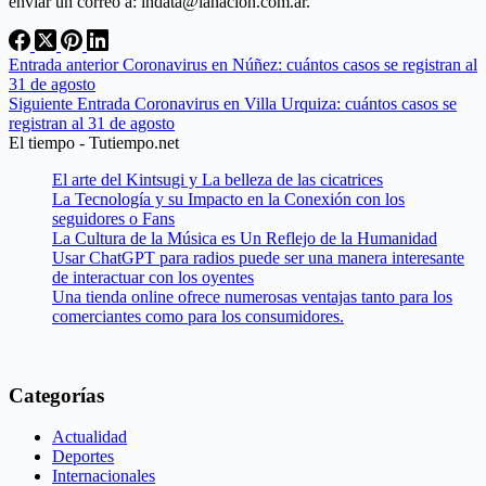
enviar un correo a: lndata@lanacion.com.ar.
Entrada
anterior
Coronavirus en Núñez: cuántos casos se registran al
31 de agosto
Siguiente
Entrada
Coronavirus en Villa Urquiza: cuántos casos se
registran al 31 de agosto
El tiempo - Tutiempo.net
El arte del Kintsugi y La belleza de las cicatrices
La Tecnología y su Impacto en la Conexión con los
seguidores o Fans
La Cultura de la Música es Un Reflejo de la Humanidad
Usar ChatGPT para radios puede ser una manera interesante
de interactuar con los oyentes
Una tienda online ofrece numerosas ventajas tanto para los
comerciantes como para los consumidores.
Categorías
Actualidad
Deportes
Internacionales