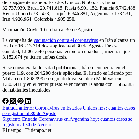
de la siguiente manera: Estados Unidos 39.665.515, India
32.737.939, Brasil 20.741.815, Rusia 6.901.152, Francia 6.742.488,
Reino Unido 6.731.423, Turquía 6.346.881, Argentina 5.173.531,
Irán 4.926.964, Colombia 4.905.258.
Vacunación Covid 19 en Irán al 30 de Agosto
La campaña de
vacunación contra el coronavirus
en Irán alcanza un
total de 16.213.714 dosis aplicadas al 30 de Agosto. De esa
cantidad, 13.061.640 personas recibieron una dosis, mientras que
3.152.074 ya tienen ambas dosis.
Si se considera la densidad poblacional, Irán se encuentra en el
puesto 119, con 204.280 dosis aplicadas. El listado es liderado por
Malta con 1.898.999 en segundo lugar se ubica Maldivas con
1.803.411 y en el tercer puesto se encuentra Islandia con 1.586.883
de habitantes inoculados.
Entrada
anterior
Coronavirus en Estados Unidos hoy: cuántos casos
se registran al 30 de Agosto
Siguiente
Entrada
Coronavirus en Argentina hoy: cuántos casos se
registran al 30 de Agosto
El tiempo - Tutiempo.net