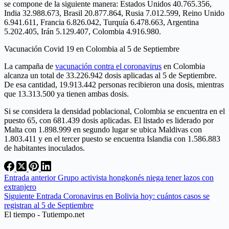
se compone de la siguiente manera: Estados Unidos 40.765.356,
India 32.988.673, Brasil 20.877.864, Rusia 7.012.599, Reino Unido
6.941.611, Francia 6.826.042, Turquía 6.478.663, Argentina
5.202.405, Irán 5.129.407, Colombia 4.916.980.
Vacunación Covid 19 en Colombia al 5 de Septiembre
La campaña de
vacunación contra el coronavirus
en Colombia
alcanza un total de 33.226.942 dosis aplicadas al 5 de Septiembre.
De esa cantidad, 19.913.442 personas recibieron una dosis, mientras
que 13.313.500 ya tienen ambas dosis.
Si se considera la densidad poblacional, Colombia se encuentra en el
puesto 65, con 681.439 dosis aplicadas. El listado es liderado por
Malta con 1.898.999 en segundo lugar se ubica Maldivas con
1.803.411 y en el tercer puesto se encuentra Islandia con 1.586.883
de habitantes inoculados.
Entrada
anterior
Grupo activista hongkonés niega tener lazos con
extranjero
Siguiente
Entrada
Coronavirus en Bolivia hoy: cuántos casos se
registran al 5 de Septiembre
El tiempo - Tutiempo.net