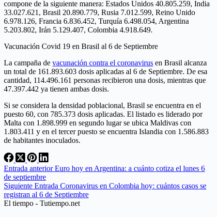
compone de la siguiente manera: Estados Unidos 40.805.259, India
33.027.621, Brasil 20.890.779, Rusia 7.012.599, Reino Unido
6.978.126, Francia 6.836.452, Turquía 6.498.054, Argentina
5.203.802, Irán 5.129.407, Colombia 4.918.649.
Vacunación Covid 19 en Brasil al 6 de Septiembre
La campaña de
vacunación contra el coronavirus
en Brasil alcanza
un total de 161.893.603 dosis aplicadas al 6 de Septiembre. De esa
cantidad, 114.496.161 personas recibieron una dosis, mientras que
47.397.442 ya tienen ambas dosis.
Si se considera la densidad poblacional, Brasil se encuentra en el
puesto 60, con 785.373 dosis aplicadas. El listado es liderado por
Malta con 1.898.999 en segundo lugar se ubica Maldivas con
1.803.411 y en el tercer puesto se encuentra Islandia con 1.586.883
de habitantes inoculados.
Entrada
anterior
Euro hoy en Argentina: a cuánto cotiza el lunes 6
de septiembre
Siguiente
Entrada
Coronavirus en Colombia hoy: cuántos casos se
registran al 6 de Septiembre
El tiempo - Tutiempo.net