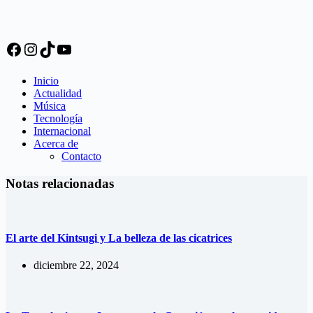
Facebook
Instagram
TikTok
YouTube
Inicio
Actualidad
Música
Tecnología
Internacional
Acerca de
Contacto
Notas relacionadas
El arte del Kintsugi y La belleza de las cicatrices
diciembre 22, 2024