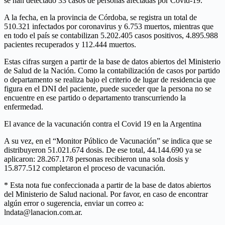
se han detectado 33 casos de personas afectadas por Covid-19.
A la fecha, en la provincia de Córdoba, se registra un total de
510.321 infectados por coronavirus y 6.753 muertos, mientras que
en todo el país se contabilizan 5.202.405 casos positivos, 4.895.988
pacientes recuperados y 112.444 muertos.
Estas cifras surgen a partir de la base de datos abiertos del Ministerio
de Salud de la Nación. Como la contabilización de casos por partido
o departamento se realiza bajo el criterio de lugar de residencia que
figura en el DNI del paciente, puede suceder que la persona no se
encuentre en ese partido o departamento transcurriendo la
enfermedad.
El avance de la vacunación contra el Covid 19 en la Argentina
A su vez, en el “Monitor Público de Vacunación” se indica que se
distribuyeron 51.021.674 dosis. De ese total, 44.144.690 ya se
aplicaron: 28.267.178 personas recibieron una sola dosis y
15.877.512 completaron el proceso de vacunación.
* Esta nota fue confeccionada a partir de la base de datos abiertos
del Ministerio de Salud nacional. Por favor, en caso de encontrar
algún error o sugerencia, enviar un correo a:
lndata@lanacion.com.ar.