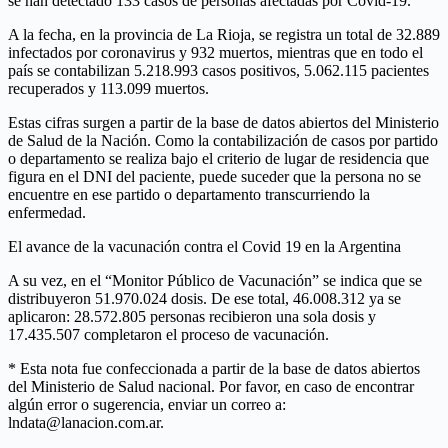
se han detectado 133 casos de personas afectadas por Covid-19.
A la fecha, en la provincia de La Rioja, se registra un total de 32.889
infectados por coronavirus y 932 muertos, mientras que en todo el
país se contabilizan 5.218.993 casos positivos, 5.062.115 pacientes
recuperados y 113.099 muertos.
Estas cifras surgen a partir de la base de datos abiertos del Ministerio
de Salud de la Nación. Como la contabilización de casos por partido
o departamento se realiza bajo el criterio de lugar de residencia que
figura en el DNI del paciente, puede suceder que la persona no se
encuentre en ese partido o departamento transcurriendo la
enfermedad.
El avance de la vacunación contra el Covid 19 en la Argentina
A su vez, en el “Monitor Público de Vacunación” se indica que se
distribuyeron 51.970.024 dosis. De ese total, 46.008.312 ya se
aplicaron: 28.572.805 personas recibieron una sola dosis y
17.435.507 completaron el proceso de vacunación.
* Esta nota fue confeccionada a partir de la base de datos abiertos
del Ministerio de Salud nacional. Por favor, en caso de encontrar
algún error o sugerencia, enviar un correo a:
lndata@lanacion.com.ar.