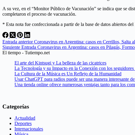
A su vez, en el “Monitor Público de Vacunación” se indica que se dis
completaron el proceso de vacunación.
* Esta nota fue confeccionada a partir de la base de datos abiertos de
Entrada
anterior
Coronavirus en Argentina: casos en Cerrillos, Salta a
Siguiente
Entrada
Coronavirus en Argentina: casos en Pilagás, Formo
El tiempo - Tutiempo.net
El arte del Kintsugi y La belleza de las cicatrices
La Tecnología y su Impacto en la Conexión con los seguidores
La Cultura de la Música es Un Reflejo de la Humanidad
Usar ChatGPT para radios puede ser una manera interesante de 
Una tienda online ofrece numerosas ventajas tanto para los co
Categorías
Actualidad
Deportes
Internacionales
Música