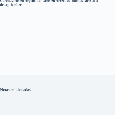
Coronavirus en Argentina: casos en Arrecifes, Buenos Aires al 5
de septiembre
Notas relacionadas