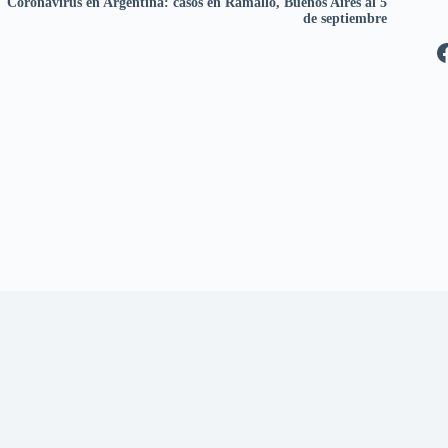
Coronavirus en Argentina: casos en Ramallo, Buenos Aires al 5
de septiembre