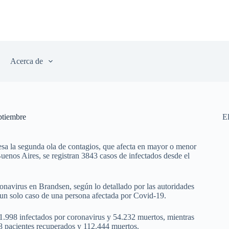
Acerca de
ptiembre
E
esa la segunda ola de contagios, que afecta en mayor o menor
Buenos Aires, se registran 3843 casos de infectados desde el
onavirus en Brandsen, según lo detallado por las autoridades
do un solo caso de una persona afectada por Covid-19.
041.998 infectados por coronavirus y 54.232 muertos, mientras
88 pacientes recuperados y 112.444 muertos.