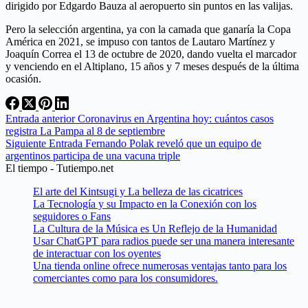
dirigido por Edgardo Bauza al aeropuerto sin puntos en las valijas.
Pero la selección argentina, ya con la camada que ganaría la Copa
América en 2021, se impuso con tantos de Lautaro Martínez y
Joaquín Correa el 13 de octubre de 2020, dando vuelta el marcador
y venciendo en el Altiplano, 15 años y 7 meses después de la última
ocasión.
Entrada
anterior
Coronavirus en Argentina hoy: cuántos casos
registra La Pampa al 8 de septiembre
Siguiente
Entrada
Fernando Polak reveló que un equipo de
argentinos participa de una vacuna triple
El tiempo - Tutiempo.net
El arte del Kintsugi y La belleza de las cicatrices
La Tecnología y su Impacto en la Conexión con los
seguidores o Fans
La Cultura de la Música es Un Reflejo de la Humanidad
Usar ChatGPT para radios puede ser una manera interesante
de interactuar con los oyentes
Una tienda online ofrece numerosas ventajas tanto para los
comerciantes como para los consumidores.