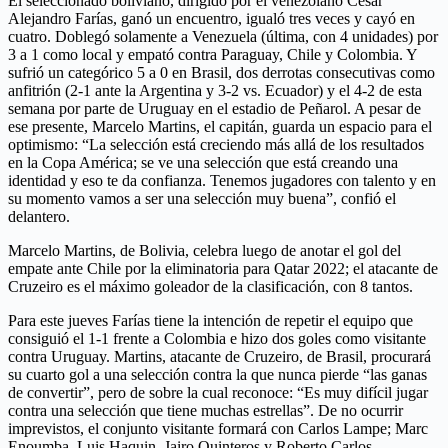
El seleccionado boliviano, dirigido por el venezolano César
Alejandro Farías, ganó un encuentro, igualó tres veces y cayó en
cuatro. Doblegó solamente a Venezuela (última, con 4 unidades) por
3 a 1 como local y empató contra Paraguay, Chile y Colombia. Y
sufrió un categórico 5 a 0 en Brasil, dos derrotas consecutivas como
anfitrión (2-1 ante la Argentina y 3-2 vs. Ecuador) y el 4-2 de esta
semana por parte de Uruguay en el estadio de Peñarol. A pesar de
ese presente, Marcelo Martins, el capitán, guarda un espacio para el
optimismo: “La selección está creciendo más allá de los resultados
en la Copa América; se ve una selección que está creando una
identidad y eso te da confianza. Tenemos jugadores con talento y en
su momento vamos a ser una selección muy buena”, confió el
delantero.
Marcelo Martins, de Bolivia, celebra luego de anotar el gol del
empate ante Chile por la eliminatoria para Qatar 2022; el atacante de
Cruzeiro es el máximo goleador de la clasificación, con 8 tantos.
Para este jueves Farías tiene la intención de repetir el equipo que
consiguió el 1-1 frente a Colombia e hizo dos goles como visitante
contra Uruguay. Martins, atacante de Cruzeiro, de Brasil, procurará
su cuarto gol a una selección contra la que nunca pierde “las ganas
de convertir”, pero de sobre la cual reconoce: “Es muy difícil jugar
contra una selección que tiene muchas estrellas”. De no ocurrir
imprevistos, el conjunto visitante formará con Carlos Lampe; Marc
Enoumba, Luis Haquin, Jairo Quinteros y Roberto Carlos