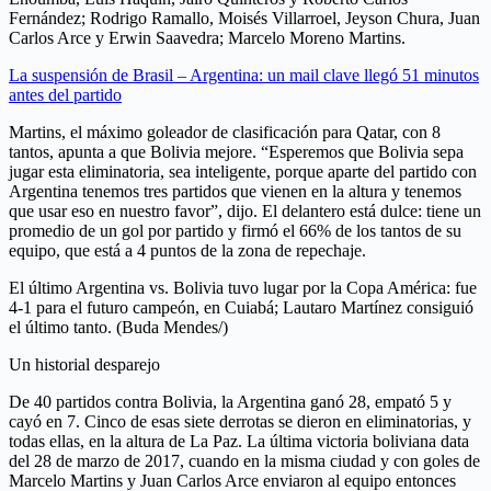
Fernández; Rodrigo Ramallo, Moisés Villarroel, Jeyson Chura, Juan
Carlos Arce y Erwin Saavedra; Marcelo Moreno Martins.
La suspensión de Brasil – Argentina: un mail clave llegó 51 minutos
antes del partido
Martins, el máximo goleador de clasificación para Qatar, con 8
tantos, apunta a que Bolivia mejore. “Esperemos que Bolivia sepa
jugar esta eliminatoria, sea inteligente, porque aparte del partido con
Argentina tenemos tres partidos que vienen en la altura y tenemos
que usar eso en nuestro favor”, dijo. El delantero está dulce: tiene un
promedio de un gol por partido y firmó el 66% de los tantos de su
equipo, que está a 4 puntos de la zona de repechaje.
El último Argentina vs. Bolivia tuvo lugar por la Copa América: fue
4-1 para el futuro campeón, en Cuiabá; Lautaro Martínez consiguió
el último tanto. (Buda Mendes/)
Un historial desparejo
De 40 partidos contra Bolivia, la Argentina ganó 28, empató 5 y
cayó en 7. Cinco de esas siete derrotas se dieron en eliminatorias, y
todas ellas, en la altura de La Paz. La última victoria boliviana data
del 28 de marzo de 2017, cuando en la misma ciudad y con goles de
Marcelo Martins y Juan Carlos Arce enviaron al equipo entonces