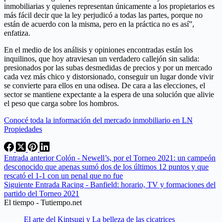
inmobiliarias y quienes representan únicamente a los propietarios es
más fácil decir que la ley perjudicó a todas las partes, porque no
están de acuerdo con la misma, pero en la práctica no es así”,
enfatiza.
En el medio de los análisis y opiniones encontradas están los
inquilinos, que hoy atraviesan un verdadero callejón sin salida:
presionados por las subas desmedidas de precios y por un mercado
cada vez más chico y distorsionado, conseguir un lugar donde vivir
se convierte para ellos en una odisea. De cara a las elecciones, el
sector se mantiene expectante a la espera de una solución que alivie
el peso que carga sobre los hombros.
Conocé toda la información del mercado inmobiliario en LN
Propiedades
Entrada
anterior
Colón - Newell’s, por el Torneo 2021: un campeón
desconocido que apenas sumó dos de los últimos 12 puntos y que
rescató el 1-1 con un penal que no fue
Siguiente
Entrada
Racing - Banfield: horario, TV y formaciones del
partido del Torneo 2021
El tiempo - Tutiempo.net
El arte del Kintsugi y La belleza de las cicatrices