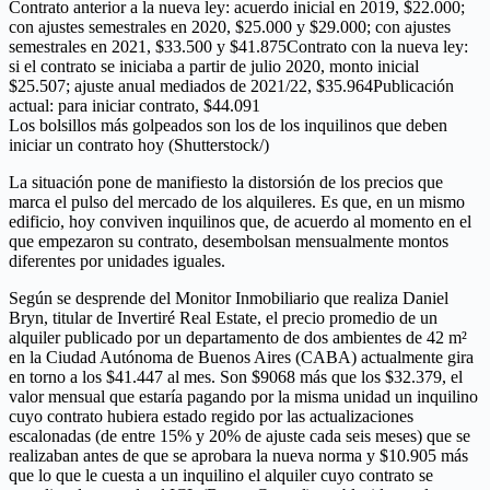
Contrato anterior a la nueva ley: acuerdo inicial en 2019, $22.000;
con ajustes semestrales en 2020, $25.000 y $29.000; con ajustes
semestrales en 2021, $33.500 y $41.875Contrato con la nueva ley:
si el contrato se iniciaba a partir de julio 2020, monto inicial
$25.507; ajuste anual mediados de 2021/22, $35.964Publicación
actual: para iniciar contrato, $44.091
Los bolsillos más golpeados son los de los inquilinos que deben
iniciar un contrato hoy (Shutterstock/)
La situación pone de manifiesto la distorsión de los precios que
marca el pulso del mercado de los alquileres. Es que, en un mismo
edificio, hoy conviven inquilinos que, de acuerdo al momento en el
que empezaron su contrato, desembolsan mensualmente montos
diferentes por unidades iguales.
Según se desprende del Monitor Inmobiliario que realiza Daniel
Bryn, titular de Invertiré Real Estate, el precio promedio de un
alquiler publicado por un departamento de dos ambientes de 42 m²
en la Ciudad Autónoma de Buenos Aires (CABA) actualmente gira
en torno a los $41.447 al mes. Son $9068 más que los $32.379, el
valor mensual que estaría pagando por la misma unidad un inquilino
cuyo contrato hubiera estado regido por las actualizaciones
escalonadas (de entre 15% y 20% de ajuste cada seis meses) que se
realizaban antes de que se aprobara la nueva norma y $10.905 más
que lo que le cuesta a un inquilino el alquiler cuyo contrato se