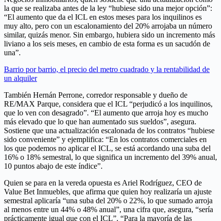
la que se realizaba antes de la ley “hubiese sido una mejor opción”:
“El aumento que da el ICL en estos meses para los inquilinos es
muy alto, pero con un escalonamiento del 20% arrojaba un número
similar, quizás menor. Sin embargo, hubiera sido un incremento más
liviano a los seis meses, en cambio de esta forma es un sacudón de
una”.
Barrio por barrio, el precio del metro cuadrado y la rentabilidad de
un alquiler
También Hernán Perrone, corredor responsable y dueño de
RE/MAX Parque, considera que el ICL “perjudicó a los inquilinos,
que lo ven con desagrado”. “El aumento que arroja hoy es mucho
más elevado que lo que han aumentado sus sueldos”, asegura.
Sostiene que una actualización escalonada de los contratos “hubiese
sido conveniente” y ejemplifica: “En los contratos comerciales en
los que podemos no aplicar el ICL, se está acordando una suba del
16% o 18% semestral, lo que significa un incremento del 39% anual,
10 puntos abajo de este índice”.
Quien se para en la vereda opuesta es Ariel Rodríguez, CEO de
Value Bet Inmuebles, que afirma que quien hoy realizaría un ajuste
semestral aplicaría “una suba del 20% o 22%, lo que sumado arroja
al menos entre un 44% o 48% anual”, una cifra que, asegura, “sería
prácticamente igual que con el ICL”. “Para la mayoría de las