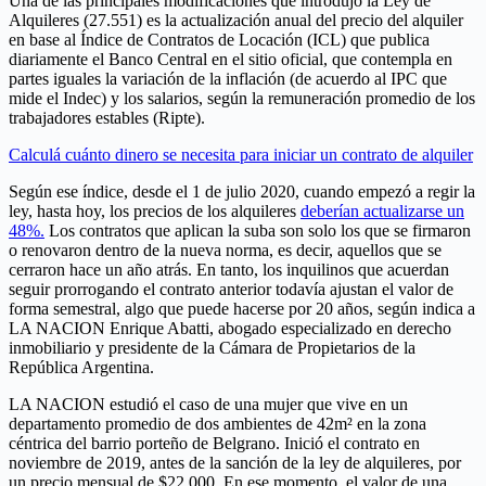
Una de las principales modificaciones que introdujo la Ley de
Alquileres (27.551) es la actualización anual del precio del alquiler
en base al Índice de Contratos de Locación (ICL) que publica
diariamente el Banco Central en el sitio oficial, que contempla en
partes iguales la variación de la inflación (de acuerdo al IPC que
mide el Indec) y los salarios, según la remuneración promedio de los
trabajadores estables (Ripte).
Calculá cuánto dinero se necesita para iniciar un contrato de alquiler
Según ese índice, desde el 1 de julio 2020, cuando empezó a regir la
ley, hasta hoy, los precios de los alquileres
deberían actualizarse un
48%.
Los contratos que aplican la suba son solo los que se firmaron
o renovaron dentro de la nueva norma, es decir, aquellos que se
cerraron hace un año atrás. En tanto, los inquilinos que acuerdan
seguir prorrogando el contrato anterior todavía ajustan el valor de
forma semestral, algo que puede hacerse por 20 años, según indica a
LA NACION Enrique Abatti, abogado especializado en derecho
inmobiliario y presidente de la Cámara de Propietarios de la
República Argentina.
LA NACION estudió el caso de una mujer que vive en un
departamento promedio de dos ambientes de 42m² en la zona
céntrica del barrio porteño de Belgrano. Inició el contrato en
noviembre de 2019, antes de la sanción de la ley de alquileres, por
un precio mensual de $22.000. En ese momento, el valor de una