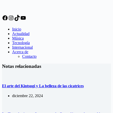
Facebook
Instagram
TikTok
YouTube
Inicio
Actualidad
Música
Tecnología
Internacional
Acerca de
Contacto
Notas relacionadas
El arte del Kintsugi y La belleza de las cicatrices
diciembre 22, 2024