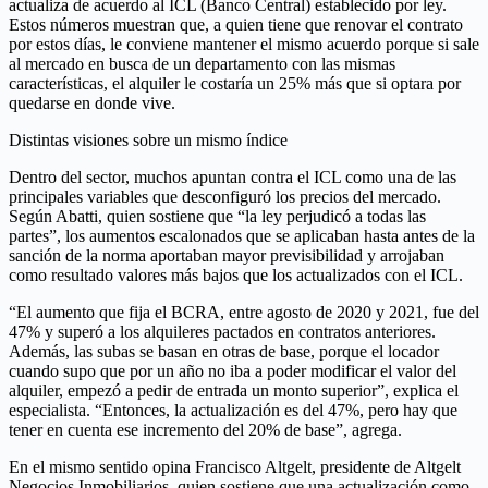
actualiza de acuerdo al ICL (Banco Central) establecido por ley.
Estos números muestran que, a quien tiene que renovar el contrato
por estos días, le conviene mantener el mismo acuerdo porque si sale
al mercado en busca de un departamento con las mismas
características, el alquiler le costaría un 25% más que si optara por
quedarse en donde vive.
Distintas visiones sobre un mismo índice
Dentro del sector, muchos apuntan contra el ICL como una de las
principales variables que desconfiguró los precios del mercado.
Según Abatti, quien sostiene que “la ley perjudicó a todas las
partes”, los aumentos escalonados que se aplicaban hasta antes de la
sanción de la norma aportaban mayor previsibilidad y arrojaban
como resultado valores más bajos que los actualizados con el ICL.
“El aumento que fija el BCRA, entre agosto de 2020 y 2021, fue del
47% y superó a los alquileres pactados en contratos anteriores.
Además, las subas se basan en otras de base, porque el locador
cuando supo que por un año no iba a poder modificar el valor del
alquiler, empezó a pedir de entrada un monto superior”, explica el
especialista. “Entonces, la actualización es del 47%, pero hay que
tener en cuenta ese incremento del 20% de base”, agrega.
En el mismo sentido opina Francisco Altgelt, presidente de Altgelt
Negocios Inmobiliarios, quien sostiene que una actualización como